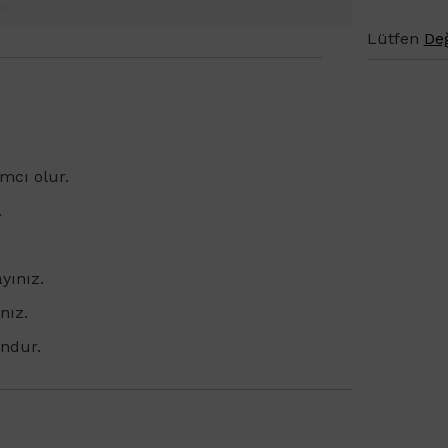
Lütfen
Değ
mcı olur.
.
yınız.
nız.
undur.