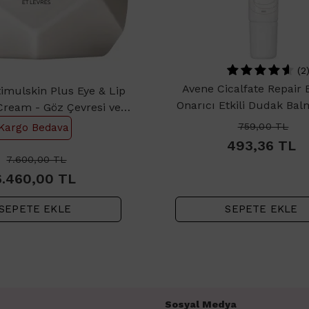
(2
Avene Cicalfate Repair 
imulskin Plus Eye & Lip
Onarıcı Etkili Dudak Bal
Cream - Göz Çevresi ve
 Bakım Kremi 15ml
759,00
TL
Kargo Bedava
493,36
TL
7.600,00
TL
6.460,00
TL
SEPETE EKLE
SEPETE EKLE
Sosyal Medya