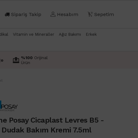
Sipariş Takip
Hesabım
0
Sepetim
dikal
Vitamin ve Mineraller
Ağız Bakımı
Erkek
%100
Orijinal
go
Ürün
ml
e Posay Cicaplast Levres B5 -
ı Dudak Bakım Kremi 7.5ml