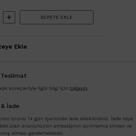
SEPETE EKLE
eye Ekle
 Teslimat
de süreçleriyle ilgili bilgi için
tıklayın
.
 & İade
ğınız ürünü 14 gün içerisinde iade edebilirsiniz. İade veya
1500 TL ve üzeri alışverişlerinizde Vichy Dercos
alebi olan ürününüzün ambalajının açılmamış olması ve
Karşıtı Bakım Şampuanı 6ml
amış olması gerekmektedir.