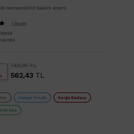
kili nemlendirici bakım kremi
1 Yorum
06659
D40085
749,90 TL
562,43
TL
m
tıcı
Hediye Fırsatı
Kargo Bedava
 Sen Seç