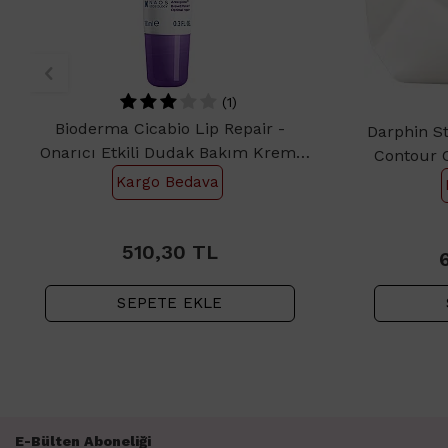
(1)
Bioderma Cicabio Lip Repair -
Darphin St
Onarıcı Etkili Dudak Bakım Kremi
Contour 
10ml
Dudak
Kargo Bedava
510,30
510,30
TL
SEPETE EKLE
E-Bülten Aboneliği