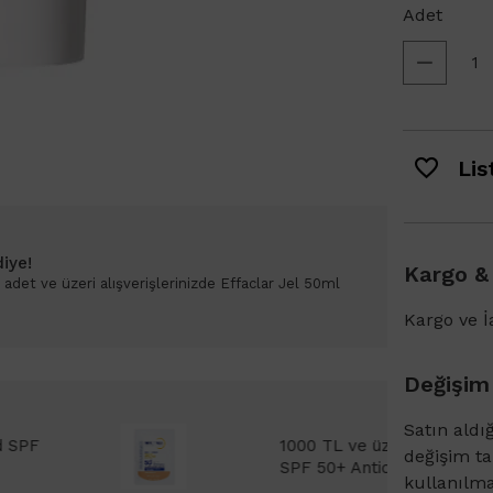
Adet
List
iye!
Kargo &
det ve üzeri alışverişlerinizde Effaclar Jel 50ml
Kargo ve İa
Değişim
Satın aldı
 Bioderma Photoderm XDefense Ultra Fluid
değişim t
emi Light 2ml hediye!
kullanılm