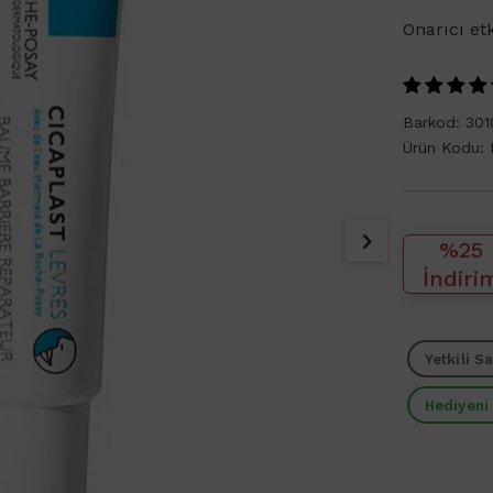
Onarıcı et
Barkod:
301
Ürün Kodu:
%25
İndiri
Yetkili Sa
Hediyeni