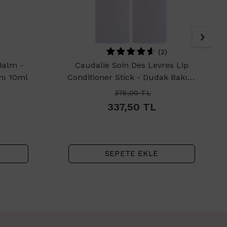
)
(2)
Balm -
Caudalie Soin Des Levres Lip
mı 10ml
Conditioner Stick - Dudak Bakım
Kremi 4.5gr
375,00
TL
337,50
TL
SEPETE EKLE