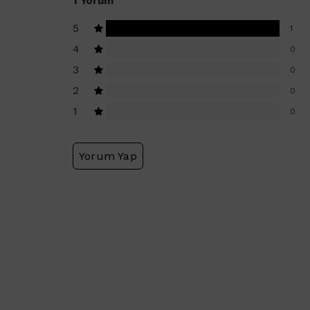
1 Yorum
5
1
4
0
3
0
2
0
1
0
Yorum Yap