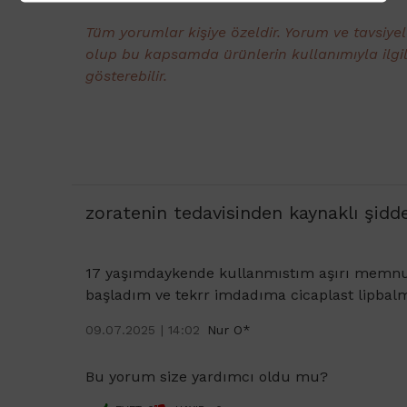
Tüm yorumlar kişiye özeldir. Yorum ve tavsiye
olup bu kapsamda ürünlerin kullanımıyla ilgi
gösterebilir.
zoratenin tedavisinden kaynaklı şidd
17 yaşımdaykende kullanmıstım aşırı memnun 
başladım ve tekrr imdadıma cicaplast lipbal
09.07.2025 | 14:02
Nur O*
Bu yorum size yardımcı oldu mu?