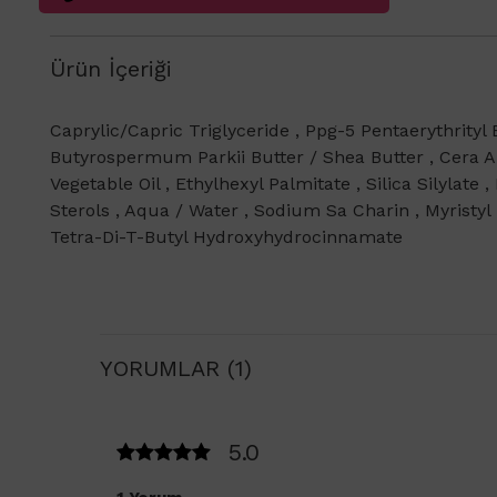
Ürün İçeriği
Caprylic/Capric Triglyceride , Ppg-5 Pentaerythrityl 
Butyrospermum Parkii Butter / Shea Butter , Cera A
Vegetable Oil , Ethylhexyl Palmitate , Silica Silylate
Sterols , Aqua / Water , Sodium Sa Charin , Myristyl
Tetra-Di-T-Butyl Hydroxyhydrocinnamate
YORUMLAR (1)
5.0