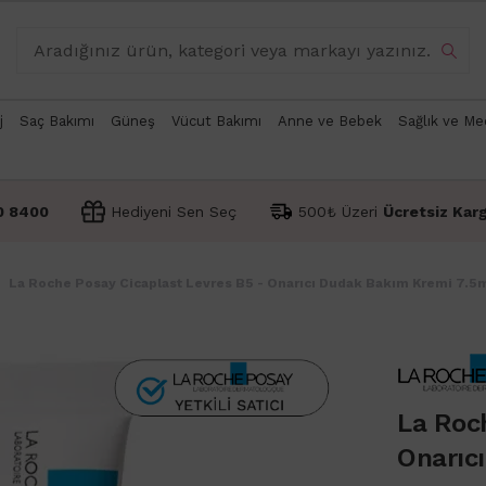
j
Saç Bakımı
Güneş
Vücut Bakımı
Anne ve Bebek
Sağlık ve Me
0 8400
Hediyeni Sen Seç
500₺ Üzeri
Ücretsiz Kar
La Roche Posay Cicaplast Levres B5 - Onarıcı Dudak Bakım Kremi 7.5
La Roch
Onarıc