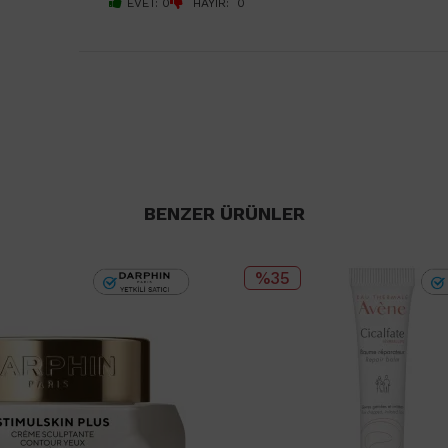
EVET: 0
HAYIR: 0
BENZER ÜRÜNLER
%35