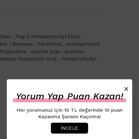
Ether , Peg-5 Pentaerythrityl Ether ,
lba / Beeswax , Panthenol , Hydrogenated
 , Polybutene , Glycine Soja / Soybean
 Malate Phosphonic Acid , Pentaerythrityl
×
Yorum Yap Puan Kazan!
Her yorumunuz için 10 TL değerinde 10 puan
Kazanma Şansını Kaçırma!
İNCELE
Müşteri Yorumları