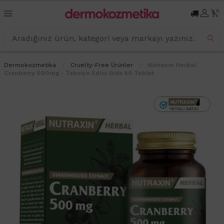
0
Dermokozmetika
Cruelty-Free Ürünler
Nutraxin Herbal
Cranberry 500mg - Takviye Edici Gıda 60 Tablet