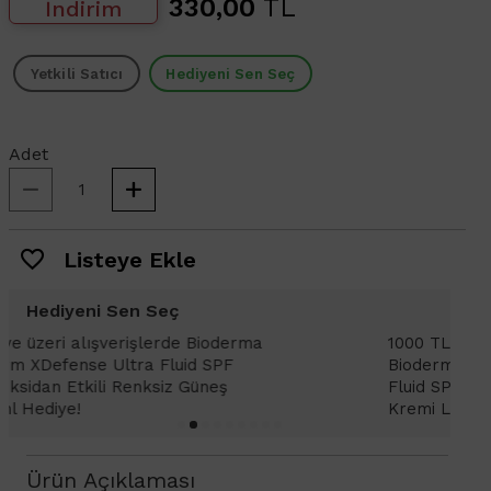
330,00
TL
İndirim
Yetkili Satıcı
Hediyeni Sen Seç
Adet
Listeye Ekle
Hediyeni Sen Seç
1000 TL ve üzeri alışverişlerinizde
1
Bioderma Photoderm XDefense Ultra
D
Fluid SPF 50+ Antioksidan Renkli Güneş
K
Kremi Light 2ml hediye!
Ürün Açıklaması