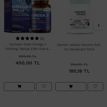
(5)
Nutraxin Vitals Omega 3
Garnier Lekesiz Koruma Roll-
2000mg Takviye Edici Gıda 60
On Deodorant 50ml
Softjel Kapsül
899,99
TL
450,00
TL
284,90
TL
185,18
TL