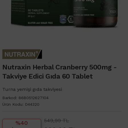
Nutraxin Herbal Cranberry 500mg -
Takviye Edici Gıda 60 Tablet
Turna yemişi gıda takviyesi
Barkod:
8680512627104
Ürün Kodu:
D44320
549,99 TL
%40