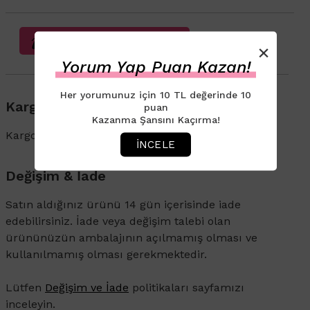
Sağlık Beyanı Bilgilendirmesi
×
Yorum Yap Puan Kazan!
Her yorumunuz için 10 TL değerinde 10
Kargo & Teslimat
puan
Kazanma Şansını Kaçırma!
Kargo ve İade süreçleriyle ilgili bilgi için
tıklayın
.
İNCELE
Değişim & İade
Satın aldığınız ürünü 14 gün içerisinde iade
edebilirsiniz. İade veya değişim talebi olan
ürününüzün ambalajının açılmamış olması ve
kullanılmamış olması gerekmektedir.
Lütfen
Değişim ve İade
politikaları sayfamızı
inceleyin.