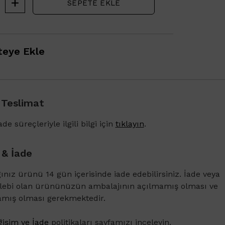
SEPETE EKLE
eye Ekle
 Teslimat
de süreçleriyle ilgili bilgi için
tıklayın
.
 & İade
ğınız ürünü 14 gün içerisinde iade edebilirsiniz. İade veya
1500 TL ve üzeri alışverişlerinizde Vichy Dercos 
alebi olan ürününüzün ambalajının açılmamış olması ve
Karşıtı Bakım Şampuanı 6ml
amış olması gerekmektedir.
işim ve İade
politikaları sayfamızı inceleyin.