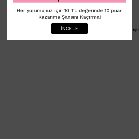
Her yorumunuz için 10 TL değerinde 10 puan
Kazanma Şansını Kaçırma!
İNCELE
Ürün için henüz yorum eklenmemiştir. İlk yorumu yapmak içi