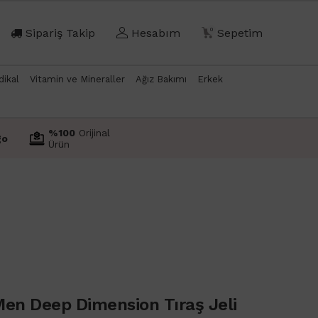
Sipariş Takip
Hesabım
0
Sepetim
dikal
Vitamin ve Mineraller
Ağız Bakımı
Erkek
%100
Orijinal
go
Ürün
Men Deep Dimension Tıraş Jeli