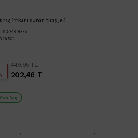
ıraş imkanı sunan tıraş jeli
05900489975
D48501
449,95 TL
202,48
TL
m
 Sen Seç