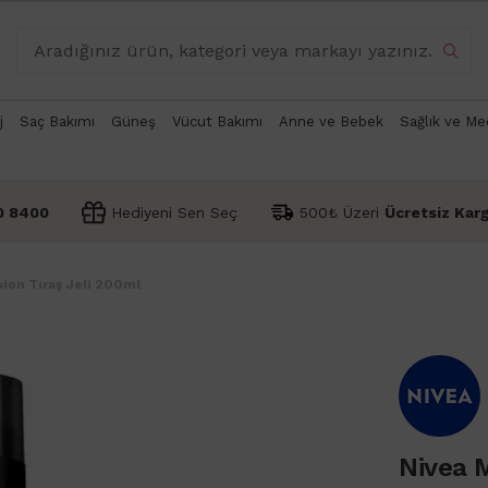
j
Saç Bakımı
Güneş
Vücut Bakımı
Anne ve Bebek
Sağlık ve Me
0 8400
Hediyeni Sen Seç
500₺ Üzeri
Ücretsiz Kar
ion Tıraş Jeli 200ml
Nivea 