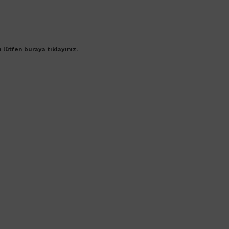
n
lütfen buraya tıklayınız.