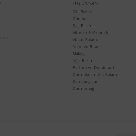
y
Flaş Ürünler⚡
Cilt Bakım
Güneş
Saç Bakım
Vitamin & Mineraller
derm
Vücut Bakımı
Anne ve Bebek
Makyaj
Ağız Bakım
Parfüm ve Deodorant
Dermokozmetik Bakım
Kampanyalar
Dermomag