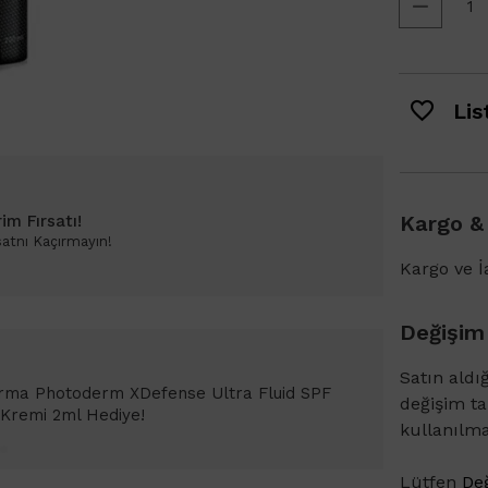
List
Kargo &
im Fırsatı!
satnı Kaçırmayın!
Kargo ve İa
Değişim
Satın aldı
Bioderma Photoderm XDefense Ultra Fluid
değişim t
emi Light 2ml hediye!
kullanılm
Lütfen
Değ