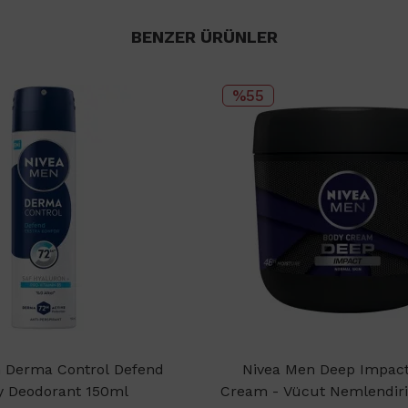
BENZER ÜRÜNLER
%55
 Derma Control Defend
Nivea Men Deep Impac
y Deodorant 150ml
Cream - Vücut Nemlendiri