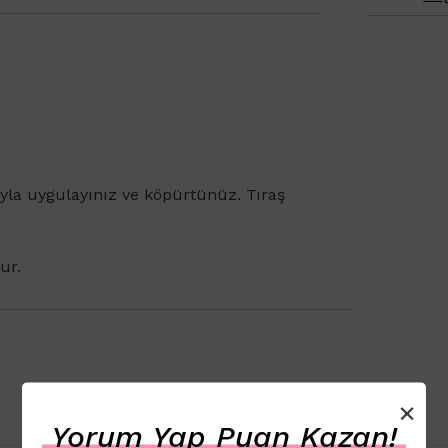
ıyla uygulayınız ve köpürtünüz. Tıraş
ur.
×
Yorum Yap Puan Kazan!