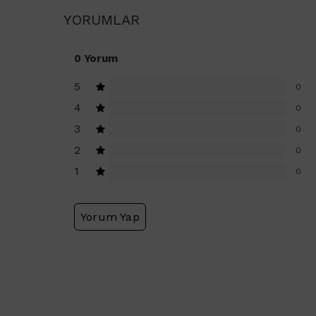
YORUMLAR
0 Yorum
5
0
4
0
3
0
2
0
1
0
Yorum Yap