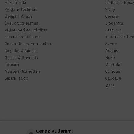
Hakkımızda
La Roche Posa
Kargo & Teslimat
Vichy
Değişim & İade
Cerave
Üyelik Sözleşmesi
Bioderma
Kişisel Veriler Politikası
Etat Pur
Garanti Politikamız
Institut Esthe
Banka Hesap Numaraları
Avene
Koşullar & Şartlar
Ducray
Gizlilik & Güvenlik
Nuxe
İletişim
Mustela
Müşteri Hizmetleri
Clinique
Sipariş Takip
Caudalie
Igora
Çerez Kullanımı