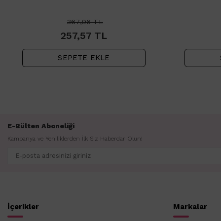
Jeli 250ml
367,96
TL
257,57
TL
SEPETE EKLE
E-Bülten Aboneliği
Kampanya ve Yeniliklerden İlk Siz Haberdar Olun!
İçerikler
Markalar