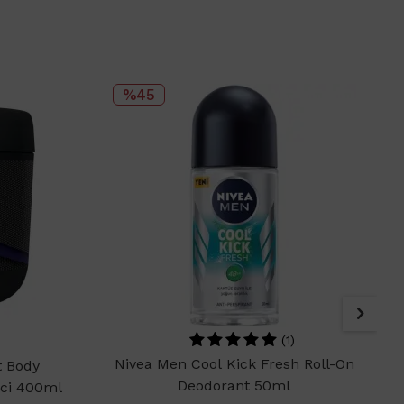
%45
(1)
Nivea Men Cool Kick Fresh Roll-On
t Body
Deodorant 50ml
ci 400ml