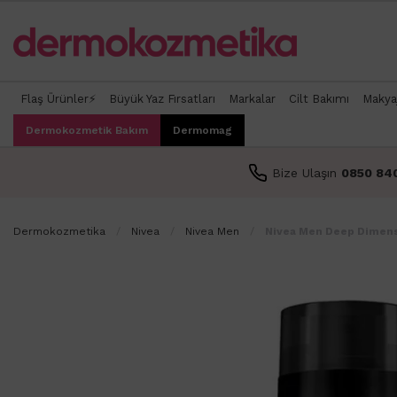
Flaş Ürünler⚡
Büyük Yaz Fırsatları
Markalar
Cilt Bakımı
Makya
Dermokozmetik Bakım
Dermomag
Bize Ulaşın
0850 84
Dermokozmetika
Nivea
Nivea Men
Nivea Men Deep Dimens