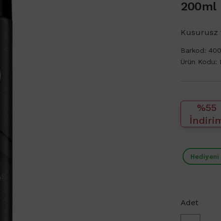
200ml
Kusurusz t
Barkod:
40
Ürün Kodu:
%55
İndiri
Hediyeni
Adet