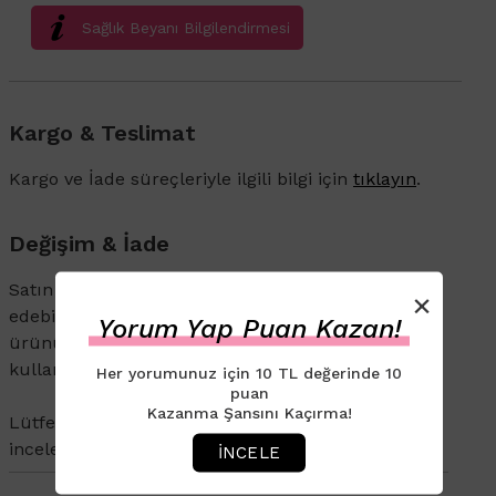
Sağlık Beyanı Bilgilendirmesi
Kargo & Teslimat
Kargo ve İade süreçleriyle ilgili bilgi için
tıklayın
.
Değişim & İade
Satın aldığınız ürünü 14 gün içerisinde iade
×
edebilirsiniz. İade veya değişim talebi olan
Yorum Yap Puan Kazan!
ürününüzün ambalajının açılmamış olması ve
kullanılmamış olması gerekmektedir.
Her yorumunuz için 10 TL değerinde 10
puan
Kazanma Şansını Kaçırma!
Lütfen
Değişim ve İade
politikaları sayfamızı
inceleyin.
İNCELE