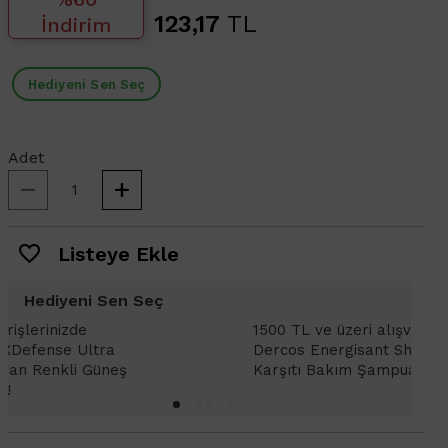
123,17
TL
İndirim
Hediyeni Sen Seç
Adet
Listeye Ekle
Hediyeni Sen Seç
1500 TL ve üzeri alışverişlerinizde Vichy
1
Dercos Anti Dandruff 2In 1 - Kepek
D
Karşıtı Şampuan ve Bakım Kremi 6ml
K
Hediye!