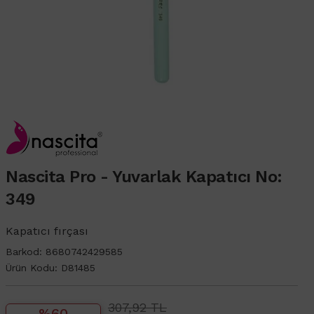
Nascita Pro - Yuvarlak Kapatıcı No:
349
Kapatıcı fırçası
Barkod:
8680742429585
Ürün Kodu:
D81485
307,92 TL
%60