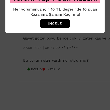
Her yorumunuz için 10 TL değerinde 10 puan
Kazanma Şansını Kaçırma!
İNCELE
Gayet güzel boyu bence çok iyi zaten kaş ve 
27.05.2024 | 08:47
S*** E****
Bu yorum size yardımcı oldu mu?
EVET: 0
HAYIR: 0