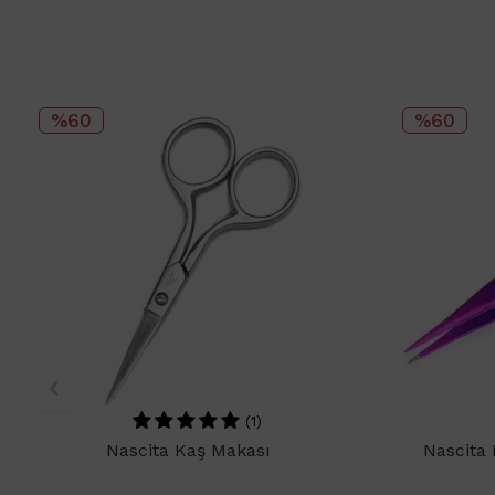
%60
%60
(1)
Nascita Kaş Makası
Nascita 