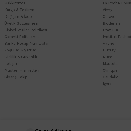
Hakkımızda
La Roche Posa
Kargo & Teslimat
Vichy
Değişim & İade
Cerave
Üyelik Sözleşmesi
Bioderma
Kişisel Veriler Politikası
Etat Pur
Garanti Politikamız
Institut Esthe
Banka Hesap Numaraları
Avene
Koşullar & Şartlar
Ducray
Gizlilik & Güvenlik
Nuxe
İletişim
Mustela
Müşteri Hizmetleri
Clinique
Sipariş Takip
Caudalie
Igora
Çerez Kullanımı