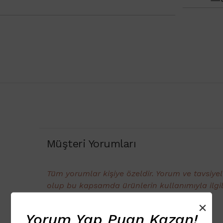
Müşteri Yorumları
Tüm yorumlar kişiye özeldir. Yorum ve tavsiye
olup bu kapsamda ürünlerin kullanımıyla ilgi
gösterebilir.
×
Yorum Yap Puan Kazan!