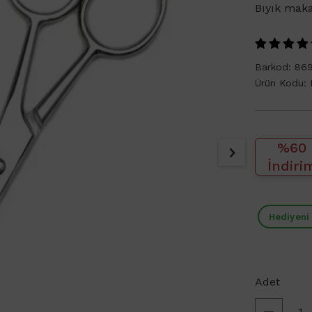
Bıyık mak
Barkod:
86
Ürün Kodu:
%60
İndiri
Hediyeni
Adet