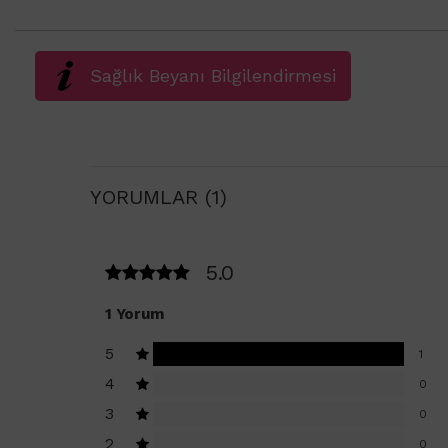
Sağlık Beyanı Bilgilendirmesi
YORUMLAR (1)
5.0
1 Yorum
5
1
4
0
3
0
2
0