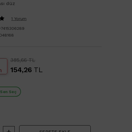
ası düz
1 Yorum
97415306289
D48168
385,66 TL
154,26
TL
m
 Sen Seç
SEPETE EKLE