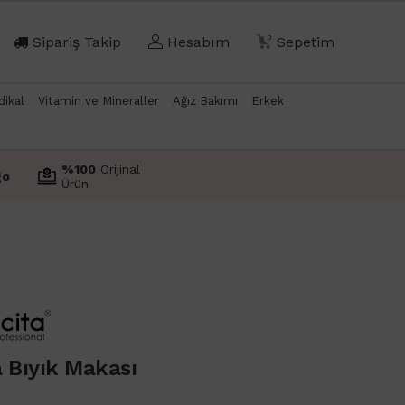
Sipariş Takip
Hesabım
0
Sepetim
dikal
Vitamin ve Mineraller
Ağız Bakımı
Erkek
%100
Orijinal
go
Ürün
 Bıyık Makası