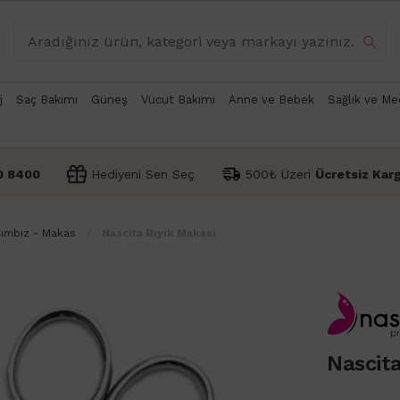
j
Saç Bakımı
Güneş
Vücut Bakımı
Anne ve Bebek
Sağlık ve Me
0 8400
Hediyeni Sen Seç
500₺ Üzeri
Ücretsiz Kar
ımbız - Makas
Nascita Bıyık Makası
Nascita