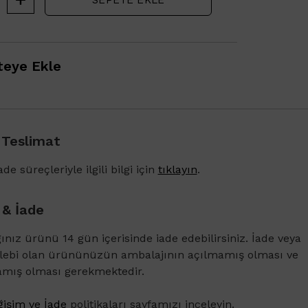
eye Ekle
 Teslimat
1500 TL ve üzeri alışverişlerinizde Vichy Dercos 
Karşıtı Bakım Şampuanı 6ml
de süreçleriyle ilgili bilgi için
tıklayın
.
 & İade
ğınız ürünü 14 gün içerisinde iade edebilirsiniz. İade veya
alebi olan ürününüzün ambalajının açılmamış olması ve
amış olması gerekmektedir.
işim ve İade
politikaları sayfamızı inceleyin.