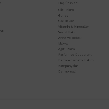
y
Flaş Ürünler⚡
Cilt Bakım
Güneş
Saç Bakım
Vitamin & Mineraller
derm
Vücut Bakımı
Anne ve Bebek
Makyaj
Ağız Bakım
Parfüm ve Deodorant
Dermokozmetik Bakım
Kampanyalar
Dermomag