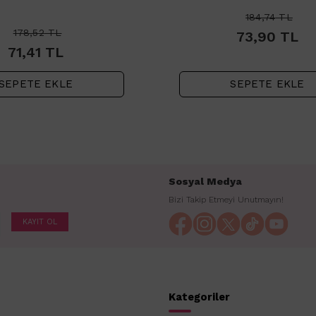
184,74
TL
178,52
TL
73,90
TL
71,41
TL
SEPETE EKLE
SEPETE EKLE
Sosyal Medya
Bizi Takip Etmeyi Unutmayın!
KAYIT OL
Kategoriler