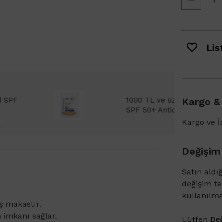
List
Bioderma Photoderm XDefense Ultra Fluid
Kargo &
emi Light 2ml hediye!
Kargo ve İa
Değişim
Satın aldı
değişim t
kullanılm
ş makastır.
 imkanı sağlar.
Lütfen
Değ