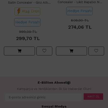
Concealer - Likit Kapatıcı No:
Satin Concealer - Göz Altı
101 Porcelain
Kapatıcı No: 66 Deep Medium
Hediye Fırsatı
Flaş Ürün
609,00
TL
Hediye Fırsatı
274,06
TL
999,00
TL
299,70
TL
E-Bülten Aboneliği
Kampanya ve Yeniliklerden İlk Siz Haberdar Olun!
KAYIT OL
Sosyal Medya