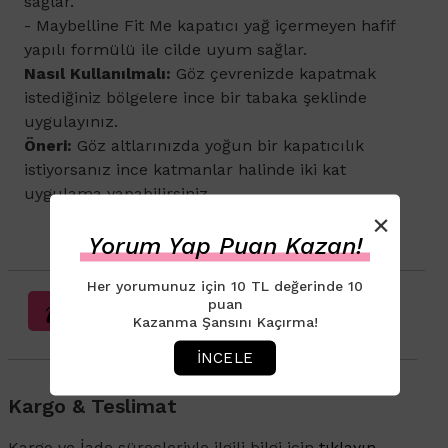
sağlar.
- Maybelline Fit Me kapatıcı yağ içermeyen hafif
yapılı formülü ile cilde uyum sağlar.
Nasıl Kullanılmalı:
Göz çevrenizde kapatmak
istediğiniz bölgelere ince bir tabaka şeklinde
uygulayınız.
Öneri:
Göz altlarınızda yoğun bir kapatıcılık
istiyorsanız ince katmanlar halinde iki kat
uygulama yapabilirsiniz.
×
Yorum Yap Puan Kazan!
Her yorumunuz için 10 TL değerinde 10
puan
Sağlık Beyanı Bilgilendirmesi
Kazanma Şansını Kaçırma!
İNCELE
Kargo & Teslimat
Kargo ve İade süreçleriyle ilgili bilgi için
tıklayın
.