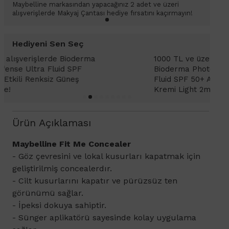
Maybelline markasından yapacağınız 2 adet ve üzeri
alışverişlerde Makyaj Çantası hediye fırsatını kaçırmayın!
Hediyeni Sen Seç
1000 TL ve üzeri alışverişlerinizde
1
Bioderma Photoderm XDefense Ultra
D
Fluid SPF 50+ Antioksidan Renkli Güneş
K
Kremi Light 2ml hediye!
Ürün Açıklaması
​Maybelline Fit Me Concealer
​- Göz çevresini ve lokal kusurları kapatmak için
geliştirilmiş concealerdır.
- Cilt kusurlarını kapatır ve pürüzsüz ten
görünümü sağlar.
- İpeksi dokuya sahiptir.
- Sünger aplikatörü sayesinde kolay uygulama