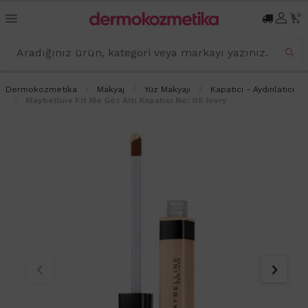
0
Dermokozmetika
Makyaj
Yüz Makyajı
Kapatıcı - Aydınlatıcı
Maybelline Fit Me Göz Altı Kapatıcı No: 05 Ivory