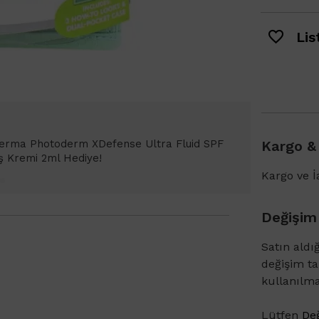
List
oderm XDefense Ultra Fluid SPF
Kargo &
 Hediye!
Kargo ve İa
Değişim
Satın aldı
değişim t
kullanılm
Lütfen
Değ