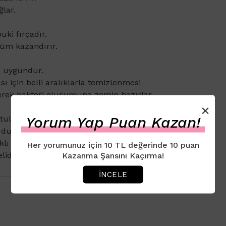
ğlar.
ki fırçadır.
nüm kazandırır.
a uygundur.
ı için belli aralıklarla temizlenmesi
ikerek bakteri oluşumuna zemin hazırlar.
×
Yorum Yap Puan Kazan!
utularak temizlenmelidir. Aksi taktirde su
Bu durum fırçanın zarar görüp kısa ömürlü
ı fırça kullanımı için belli aralıklarla
Her yorumunuz için 10 TL değerinde 10 puan
idir. Aynı şekilde kurutulmalıdır.
Kazanma Şansını Kaçırma!
İNCELE