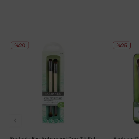
%20
%25
Ecotools Eye Anhancing Duo 2'li Set
Ecotools Da