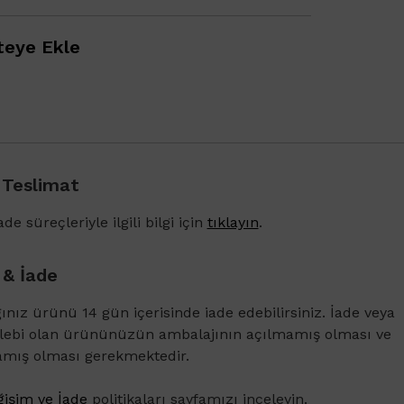
eye Ekle
 Teslimat
1000 TL ve üzeri alışverişlerinizde Bioderma Photoderm XDef
SPF 50+ Antioksidan Renkli Güneş Kremi Light 2ml hediye!
de süreçleriyle ilgili bilgi için
tıklayın
.
 & İade
ğınız ürünü 14 gün içerisinde iade edebilirsiniz. İade veya
alebi olan ürününüzün ambalajının açılmamış olması ve
amış olması gerekmektedir.
işim ve İade
politikaları sayfamızı inceleyin.