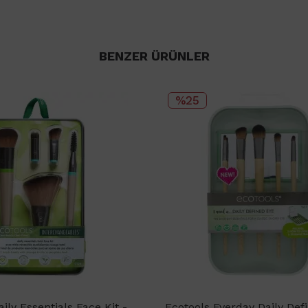
BENZER ÜRÜNLER
%25
ily Essentials Face Kit -
Ecotools Everday Daily Def