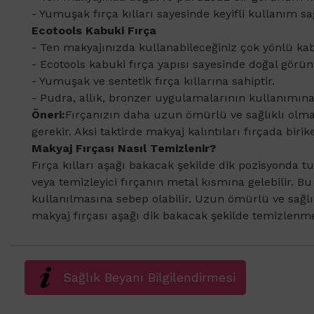
- Yumuşak fırça kılları sayesinde keyifli kullanım sa
Ecotools Kabuki Fırça
- Ten makyajınızda kullanabileceğiniz çok yönlü kabu
- Ecotools kabuki fırça yapısı sayesinde doğal görü
- Yumuşak ve sentetik fırça kıllarına sahiptir.
- Pudra, allık, bronzer uygulamalarının kullanımın
Öneri:
Fırçanızın daha uzun ömürlü ve sağlıklı olmas
gerekir. Aksi taktirde makyaj kalıntıları fırçada bir
Makyaj Fırçası Nasıl Temizlenir?
Fırça kılları aşağı bakacak şekilde dik pozisyonda t
veya temizleyici fırçanın metal kısmına gelebilir. 
kullanılmasına sebep olabilir. Uzun ömürlü ve sağlıkl
makyaj fırçası aşağı dik bakacak şekilde temizlenmel
Sağlık Beyanı Bilgilendirmesi