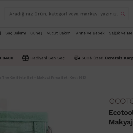
j
Saç Bakımı
Güneş
Vücut Bakımı
Anne ve Bebek
Sağlık ve Me
0 8400
Hediyeni Sen Seç
500₺ Üzeri
Ücretsiz Kar
 The Go Style Set - Makyaj Fırça Seti Kod: 1613
Ecotool
Makyaj 