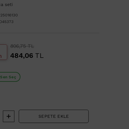
a seti
25016130
D45373
806,75 TL
484,06
TL
m
 Sen Seç
SEPETE EKLE