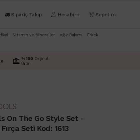
Sipariş Takip
Hesabım
0
Sepetim
dikal
Vitamin ve Mineraller
Ağız Bakımı
Erkek
%100
Orijinal
go
Ürün
s On The Go Style Set -
Fırça Seti Kod: 1613