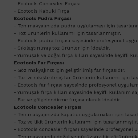
- Ecotools Concealer Fırçası
- Ecotools Kabuki Fırça
Ecotools Pudra Fırçası
​- Ten makyajınızda pudra uygulaması için tasarlanm
- Toz ürünlerin kullanımı için tasarlanmıştır.
- Ecotools
pudra fırçası sayesinde profesyonel uygu
- Sıkılaştırılmış toz ürünler için idealdir.
- Yumuşak ve doğal fırça kılları sayesinde keyifli ku
Ecotools Far Fırçası
- Göz makyajınız için geliştirilmiş far fırçasıdır.
- Toz ve sıkıştırılmış far ürünlerin kullanımı için ta
- Ecotools far
fırçası sayesinde profesyonel uygulam
- Yumuşak fırça kılları sayesinde keyifli kullanım sa
- Far ve gölgelendirme fırçası olarak idealdir.
Ecotools Concealer Fırçası
- Ten makyajınızda kapatıcı uygulamaları için tasarl
- Toz ve likit ürünlerin kullanımı için tasarlanmıştır.
- Ecotools concealer
fırçası sayesinde profesyonel 
- Ten makyajında doğal ve pürüzsüz bir görünüm ka