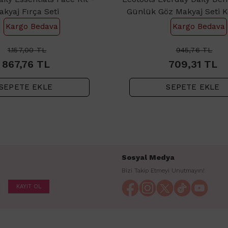
akyaj Fırça Seti
Günlük Göz Makyaj Seti K
Kargo Bedava
Kargo Bedava
1.157,00
TL
945,76
TL
867,76
TL
709,31
TL
SEPETE EKLE
SEPETE EKLE
Sosyal Medya
Bizi Takip Etmeyi Unutmayın!
KAYIT OL