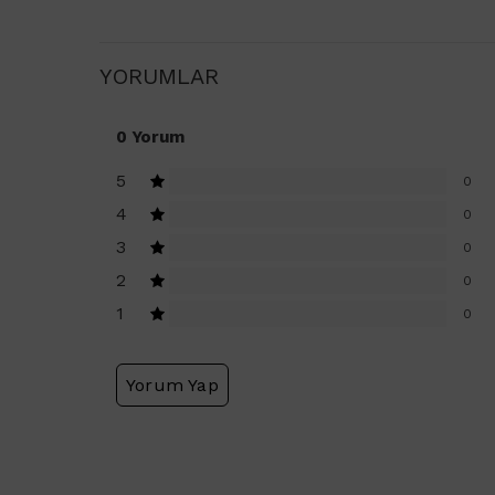
YORUMLAR
0 Yorum
5
0
4
0
3
0
2
0
1
0
Yorum Yap