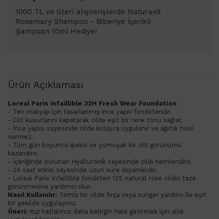
1000 TL ve üzeri alışverişlerde Naturavit
Rosemary Shampoo - Biberiye İçerikli
Şampuan 10ml Hediye!
Ürün Açıklaması
​Loreal Paris Infaillible 32H Fresh Wear Foundation
- Ten makyajı için tasarlanmış ince yapılı fondötendir.
- Cilt kusurlarını kapatarak cilde eşit bir renk tonu sağlar.
- İnce yapısı sayesinde cilde kolayca uygulanır ve ağırlık hissi
vermez.
- Tüm gün boyunca ipeksi ve yumuşak bir cilt görünümü
kazandırır.
- İçeriğinde bulunan Hyalluronik sayesinde cildi nemlendirir.
- 24 saat etkisi sayesinde uzun süre dayanıklıdır.
- Loreal Paris Infaillible fondöten 125 natural rose cildin taze
görünmesine yardımcı olur.
Nasıl Kullanılır:
Temiz bir cilde fırça veya sünger yardımı ile eşit
bir şekilde uygulayınız.
Öneri:
Yüz hatlarınızı daha belirgin hale getirmek için allık