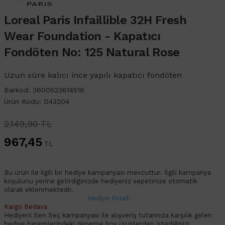
Loreal Paris Infaillible 32H Fresh
Wear Foundation - Kapatıcı
Fondöten No: 125 Natural Rose
Uzun süre kalıcı ince yapılı kapatıcı fondöten
Barkod: 3600523614516
Ürün Kodu: D43204
2.149,90 TL
967,45
TL
Bu ürün ile ilgili bir hediye kampanyası mevcuttur. İlgili kampanya
koşulunu yerine getirdiğinizde hediyeniz sepetinize otomatik
olarak eklenmektedir.
Hediye Fırsatı
Kargo Bedava
Hediyeni Sen Seç kampanyası ile alışveriş tutarınıza karşılık gelen
hediye baremlerindeki deneme boy ürünlerden istediğinizi