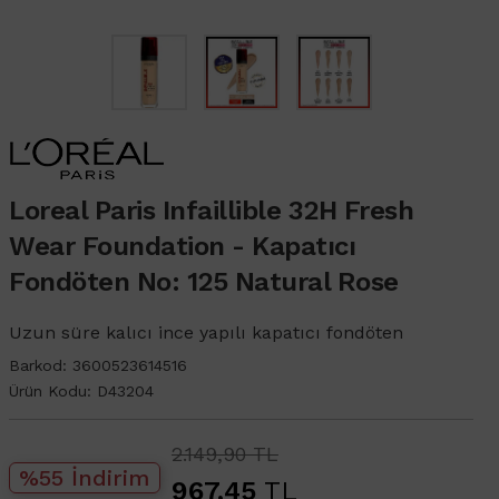
Loreal Paris Infaillible 32H Fresh
Wear Foundation - Kapatıcı
Fondöten No: 125 Natural Rose
Uzun süre kalıcı ince yapılı kapatıcı fondöten
Barkod:
3600523614516
Ürün Kodu:
D43204
2.149,90 TL
%55 İndirim
967,45
TL