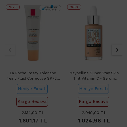
%25
%50
La Roche Posay Toleriane
Maybelline Super Stay Skin
Teint Fluid Corrective SPF25
Tint Vitamin C - Serum
No: 13 30ml
Fondöten No: 40
Hediye Fırsatı
Hediye Fırsatı
Kargo Bedava
Kargo Bedava
2.134,90
TL
2.049,90
TL
1.601,17
TL
1.024,96
TL