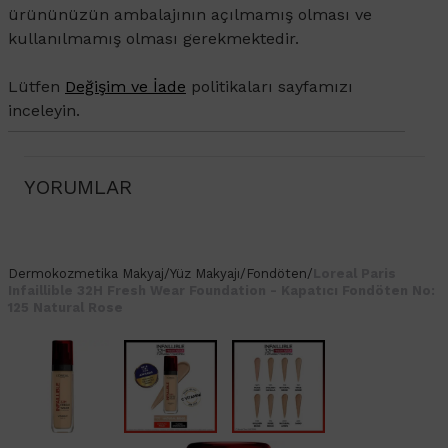
ürününüzün ambalajının açılmamış olması ve
kullanılmamış olması gerekmektedir.
Lütfen
Değişim ve İade
politikaları sayfamızı
inceleyin.
YORUMLAR
Dermokozmetika
Makyaj
/
Yüz Makyajı
/
Fondöten
/
Loreal Paris
Infaillible 32H Fresh Wear Foundation - Kapatıcı Fondöten No:
125 Natural Rose