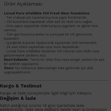
Ürün Açıklaması
​Loreal Paris Infaillible 32H Fresh Wear Foundation
- Ten makyajı için tasarlanmış ince yapılı fondötendir.
- Cilt kusurlarını kapatarak cilde eşit bir renk tonu sağlar.
- İnce yapısı sayesinde cilde kolayca uygulanır ve ağırlık hissi
vermez.
- Tüm gün boyunca ipeksi ve yumuşak bir cilt görünümü
kazandırır.
- İçeriğinde bulunan Hyalluronik sayesinde cildi nemlendirir.
- 24 saat etkisi sayesinde uzun süre dayanıklıdır.
- Loreal Paris Infaillible fondöten 125 natural rose cildin taze
görünmesine yardımcı olur.
Nasıl Kullanılır:
Temiz bir cilde fırça veya sünger yardımı ile eşit
bir şekilde uygulayınız.
Öneri:
Yüz hatlarınızı daha belirgin hale getirmek için allık
uygulayabilirsiniz.
Kargo & Teslimat
Kargo ve İade süreçleriyle ilgili bilgi için
tıklayın
.
Değişim & İade
Satın aldığınız ürünü 14 gün içerisinde iade
edebilirsiniz. İade veya değişim talebi olan ürününüzün