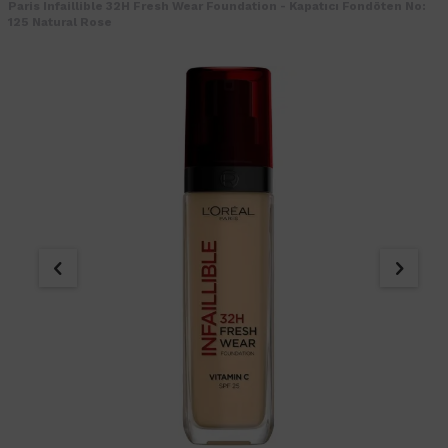
Paris Infaillible 32H Fresh Wear Foundation - Kapatıcı Fondöten No:
125 Natural Rose