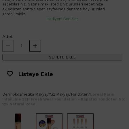
seçebilirsiniz. Satınalmak istediğiniz ürünleri sepetinize
ekledikten sonra Sepet sayfasında deneme boy ürünleri
görebilirsiniz.
Hediyeni Sen Seç
Adet
SEPETE EKLE
Listeye Ekle
Dermokozmetika
Makyaj
/
Yüz Makyajı
/
Fondöten
/
Loreal Paris
Infaillible 32H Fresh Wear Foundation - Kapatıcı Fondöten No:
125 Natural Rose