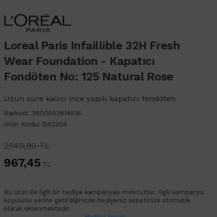
Loreal Paris Infaillible 32H Fresh
Wear Foundation - Kapatıcı
Fondöten No: 125 Natural Rose
Uzun süre kalıcı ince yapılı kapatıcı fondöten
Barkod: 3600523614516
Ürün Kodu: D43204
2.149,90 TL
967,45
TL
Bu ürün ile ilgili bir hediye kampanyası mevcuttur. İlgili kampanya
koşulunu yerine getirdiğinizde hediyeniz sepetinize otomatik
olarak eklenmektedir.
Hediye Fırsatı