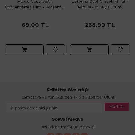
Marvis Mouthwash
Listerine Cool Mint Hafif Tat -
Concentrated Mint - Konsantre
Ağız Bakım Suyu 500ml
Ağız Gargarası 30ml
69,00
TL
268,90
TL
E-Bülten Aboneliği
Kampanya ve Yeniliklerden İlk Siz Haberdar Olun!
KAYIT OL
Sosyal Medya
Bizi Takip Etmeyi Unutmayın!