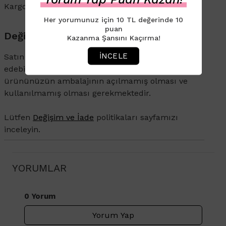
Kargo ve İade süreçleriyle ilgili bilgi için
tıklayın
.
Her yorumunuz için 10 TL değerinde 10
puan
Değişim & İade
Kazanma Şansını Kaçırma!
İNCELE
Satın aldığınız ürünü 14 gün içerisinde iade
edebilirsiniz. İade veya değişim talebi olan
ürününüzün ambalajının açılmamış olması ve
kullanılmamış olması gerekmektedir.
Lütfen
Değişim ve İade
politikaları sayfamızı
inceleyin.
YORUMLAR
0 Yorum
Yorum Yap