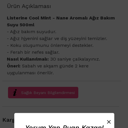
Ürün Açıklaması
Listerine Cool Mint - Nane Aromalı Ağız Bakım
Suyu 500ml
- Ağız bakım suyudur.
- Ağız hjyenini sağlar ve diş yüzeyini temizler.
- Koku oluşumunu önlemeyi destekler.
- Ferah bir nefes sağlar.
Nasıl Kullanılmalı:
3O saniye çalkalayınız.
Öneri:
Sabah ve akşam günde 2 kere
uygulanması önerilir.
Sağlık Beyanı Bilgilendirmesi
Kargo & Teslimat
×
Yorum Yap Puan Kazan!