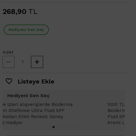
268,90
TL
Hediyeni Sen Seç
Adet
Listeye Ekle
Hediyeni Sen Seç
1000 TL ve üzeri alışverişlerinizde
1
Bioderma Photoderm XDefense Ultra
D
Fluid SPF 50+ Antioksidan Renkli Güneş
K
Kremi Light 2ml hediye!