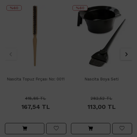
%60
%60
Nascita Topuz Fırçası No: 0011
Nascita Boya Seti
418,85
TL
282,52
TL
167,54
TL
113,00
TL