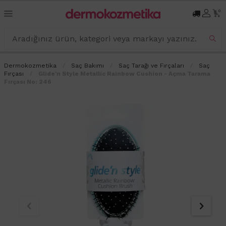
0
Dermokozmetika
Saç Bakımı
Saç Tarağı ve Fırçaları
Saç
Fırçası
Glide'n Style Metallic Rainbow Cushion - Açma Tarama
Fırçası No: 246