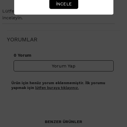
İNCELE
Lütfen
Değişim ve İade
politikaları sayfamızı
inceleyin.
YORUMLAR
0 Yorum
Yorum Yap
Ürün için henüz yorum eklenmemiştir. İlk yorumu
yapmak için
lütfen buraya tıklayınız.
BENZER ÜRÜNLER