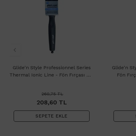
Glide'n Style Professionnel Series
Glide'n St
Thermal Ionic Line - Fön Fırçası No:
Fön Fır
25 Mm
260,75
TL
208,60
TL
SEPETE EKLE