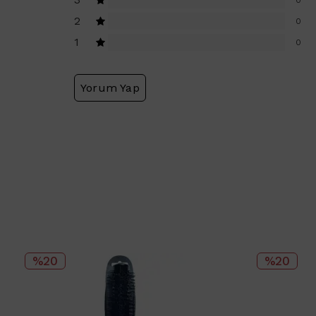
2
0
1
0
Yorum Yap
%20
%20