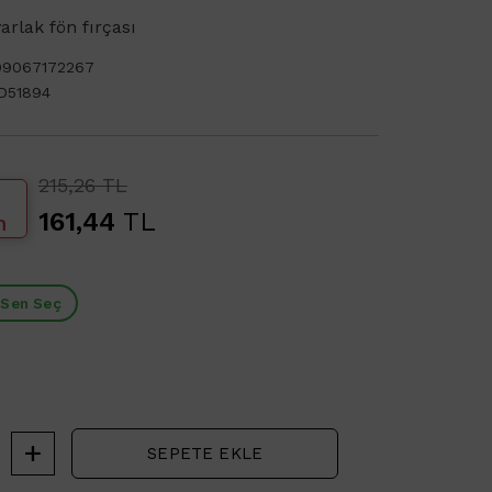
rlak fön fırçası
99067172267
D51894
215,26 TL
161,44
TL
m
 Sen Seç
SEPETE EKLE