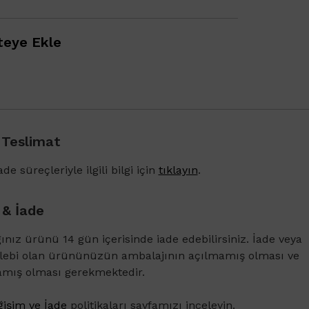
eye Ekle
 Teslimat
1500 TL ve üzeri alışverişlerinizde Vichy Dercos 
Karşıtı Bakım Şampuanı 6ml
de süreçleriyle ilgili bilgi için
tıklayın
.
 & İade
ğınız ürünü 14 gün içerisinde iade edebilirsiniz. İade veya
alebi olan ürününüzün ambalajının açılmamış olması ve
amış olması gerekmektedir.
işim ve İade
politikaları sayfamızı inceleyin.