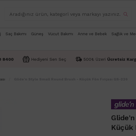
j
Saç Bakımı
Güneş
Vücut Bakımı
Anne ve Bebek
Sağlık ve Me
0 8400
Hediyeni Sen Seç
500₺ Üzeri
Ücretsiz Kar
ası
Glide'n Style Small Round Brush - Küçük Fön Fırçası GS-226
Glide'n
Küçük 