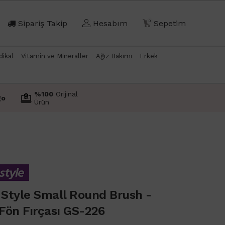
Sipariş Takip
Hesabım
0
Sepetim
dikal
Vitamin ve Mineraller
Ağız Bakımı
Erkek
%100
Orijinal
go
Ürün
 Style Small Round Brush -
Fön Fırçası GS-226