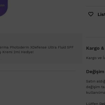
List
Bioderma Photoderm XDefense Ultra Fluid
Kargo &
emi Light 2ml hediye!
Kargo ve İa
Değişim
Satın aldı
değişim t
kullanılm
Lütfen
Değ