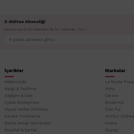
E-Bülten Aboneliği
Kampanya ve Yeniliklerden İlk Siz Haberdar Olun!
İçerikler
Markalar
Hakkımızda
La Roche Posa
Kargo & Teslimat
Vichy
Değişim & İade
Cerave
Üyelik Sözleşmesi
Bioderma
Kişisel Veriler Politikası
Etat Pur
Garanti Politikamız
Institut Esthe
Banka Hesap Numaraları
Avene
Koşullar & Şartlar
Ducray