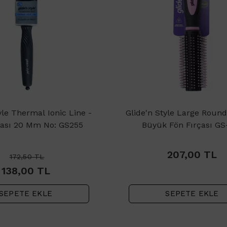
yle Thermal Ionic Line -
Glide'n Style Large Round
çası 20 Mm No: GS255
Büyük Fön Fırçası GS
207,00
TL
172,50
TL
138,00
TL
SEPETE EKLE
SEPETE EKLE