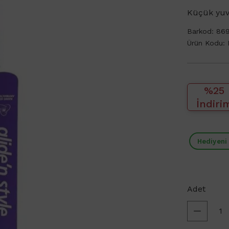
Küçük yuva
Barkod:
86
Ürün Kodu:
%25
İndiri
Hediyeni
Adet