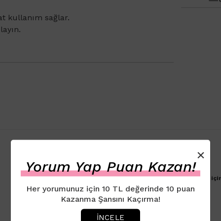
at kullanım sağlar.
layın.
×
Yorum Yap Puan Kazan!
Ürün için henüz yorum eklenmemiştir. İlk yorumu yapmak içi
Her yorumunuz için 10 TL değerinde 10 puan
Kazanma Şansını Kaçırma!
İNCELE