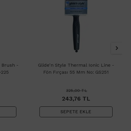
 Brush -
Glide'n Style Thermal Ionic Line -
-225
Fön Fırçası 55 Mm No: GS251
325,00
TL
243,76
TL
SEPETE EKLE