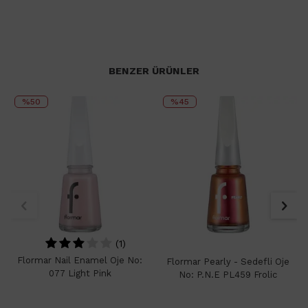
BENZER ÜRÜNLER
%50
%45
(1)
Flormar Nail Enamel Oje No:
Flormar Pearly - Sedefli Oje
077 Light Pink
No: P.N.E PL459 Frolic