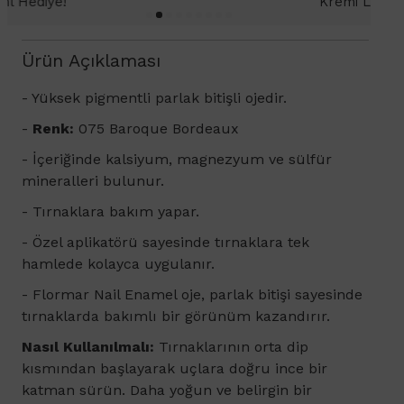
Kremi Light 2ml hediye!
Ürün Açıklaması
- Yüksek pigmentli parlak bitişli ojedir.
-
Renk:
075 Baroque Bordeaux
- İçeriğinde kalsiyum, magnezyum ve sülfür
mineralleri bulunur.
- Tırnaklara bakım yapar.
- Özel aplikatörü sayesinde tırnaklara tek
hamlede kolayca uygulanır.
- Flormar Nail Enamel oje, parlak bitişi sayesinde
tırnaklarda bakımlı bir görünüm kazandırır.
Nasıl Kullanılmalı:
Tırnaklarının orta dip
kısmından başlayarak uçlara doğru ince bir
katman sürün. Daha yoğun ve belirgin bir