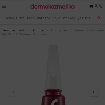
0
Dermokozmetika
Flormar
Flormar Oje
Flormar Nail Enamel
Oje No: 075 Baroque Bordeaux