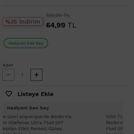
100,00 TL
%35 İndirim
64,99
TL
Hediyeni Sen Seç
Adet
Listeye Ekle
Hediyeni Sen Seç
1000 TL ve üzeri alışverişlerinizde
1
Bioderma Photoderm XDefense Ultra
D
Fluid SPF 50+ Antioksidan Renkli Güneş
K