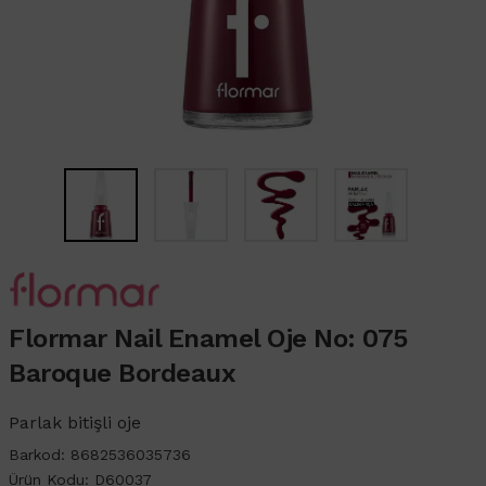
Flormar Nail Enamel Oje No: 075
Baroque Bordeaux
Parlak bitişli oje
Barkod:
8682536035736
Ürün Kodu:
D60037