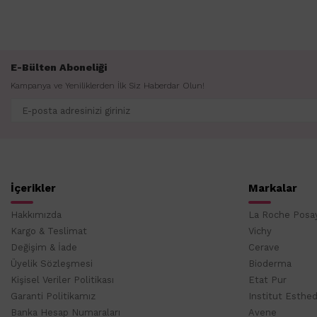
E-Bülten Aboneliği
Kampanya ve Yeniliklerden İlk Siz Haberdar Olun!
İçerikler
Markalar
Hakkımızda
La Roche Posa
Kargo & Teslimat
Vichy
Değişim & İade
Cerave
Üyelik Sözleşmesi
Bioderma
Kişisel Veriler Politikası
Etat Pur
Garanti Politikamız
Institut Esthe
Banka Hesap Numaraları
Avene