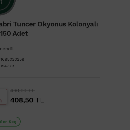
abri Tuncer Okyonus Kolonyalı
 150 Adet
mendil
91685020258
D54778
430,00 TL
408,50
TL
m
 Sen Seç