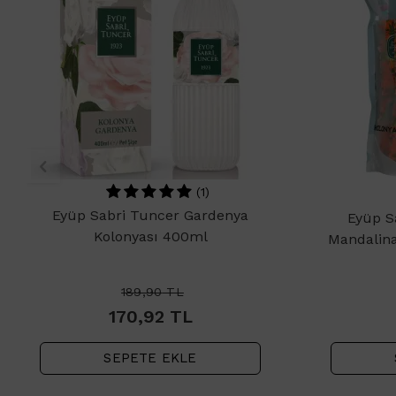
(1)
Eyüp Sabri Tuncer Gardenya
Eyüp S
Kolonyası 400ml
Mandalina
189,90
TL
170,92
TL
SEPETE EKLE