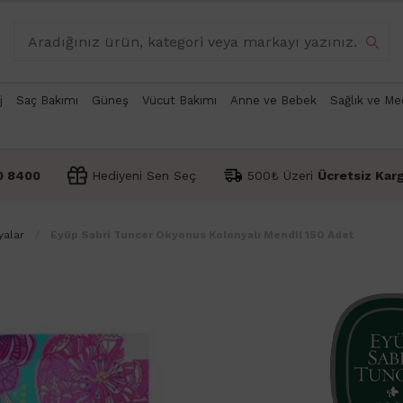
j
Saç Bakımı
Güneş
Vücut Bakımı
Anne ve Bebek
Sağlık ve Me
0 8400
Hediyeni Sen Seç
500₺ Üzeri
Ücretsiz Kar
yalar
Eyüp Sabri Tuncer Okyonus Kolonyalı Mendil 150 Adet