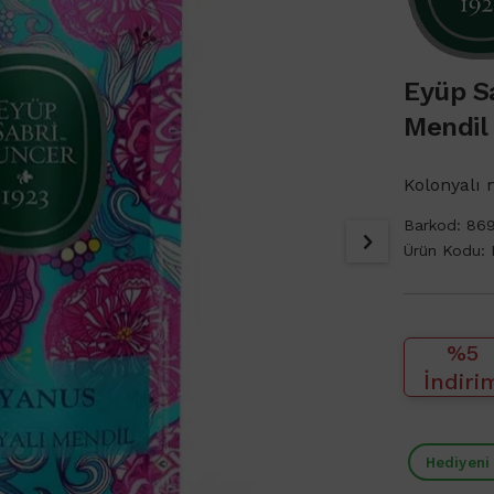
Eyüp S
Mendil
Kolonyalı 
Barkod:
86
Ürün Kodu:
%5
İndiri
Hediyeni