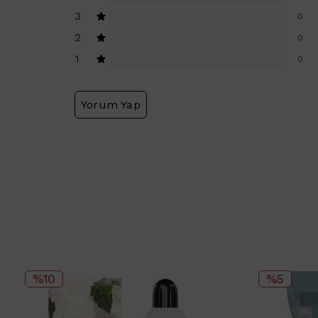
3
0
2
0
1
0
Yorum Yap
%10
%5