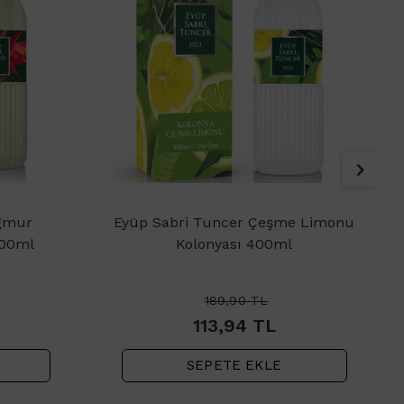
ağmur
Eyüp Sabri Tuncer Çeşme Limonu
400ml
Kolonyası 400ml
189,90
TL
113,94
TL
SEPETE EKLE