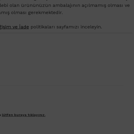
alebi olan ürününüzün ambalajının açılmamış olması ve
amış olması gerekmektedir.
işim ve İade
politikaları sayfamızı inceleyin.
n
lütfen buraya tıklayınız.