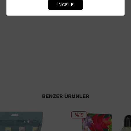
İNCELE
BENZER ÜRÜNLER
%15