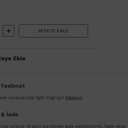
SEPETE EKLE
eye Ekle
 Teslimat
1500 TL ve üzeri alışverişlerinizde Vichy Dercos 
Karşıtı Bakım Şampuanı 6ml
de süreçleriyle ilgili bilgi için
tıklayın
.
 & İade
ğınız ürünü 14 gün içerisinde iade edebilirsiniz. İade veya