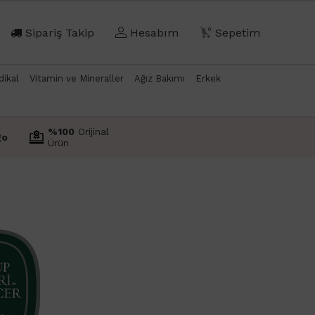
Sipariş Takip
Hesabım
0
Sepetim
dikal
Vitamin ve Mineraller
Ağız Bakımı
Erkek
%100
Orijinal
go
Ürün