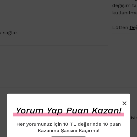
değişim t
kullanılm
Lütfen
Değ
 sağlar.
×
Yorum Yap Puan Kazan!
Ürün için henüz yorum eklenmemiştir. İlk yorumu yapmak içi
Her yorumunuz için 10 TL değerinde 10 puan
Kazanma Şansını Kaçırma!