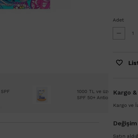
Adet
List
Bioderma Photoderm XDefense Ultra Fluid
Kargo &
emi Light 2ml hediye!
Kargo ve İa
Değişim
Satın aldı