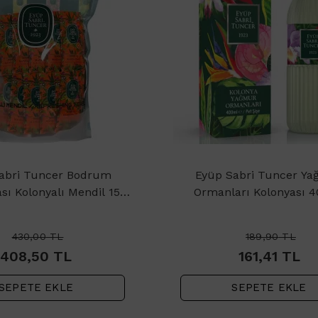
abri Tuncer Bodrum
Eyüp Sabri Tuncer Y
sı Kolonyalı Mendil 150
Ormanları Kolonyası 
Adet
430,00
TL
189,90
TL
408,50
TL
161,41
TL
SEPETE EKLE
SEPETE EKLE