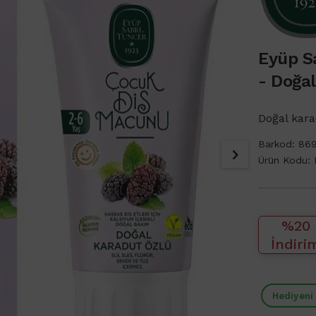
Eyüp S
- Doğa
Doğal kar
Barkod:
86
Ürün Kodu:
%20
İndiri
Hediyeni