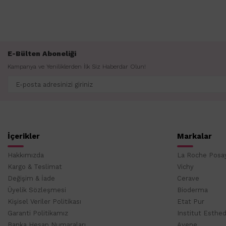
E-Bülten Aboneliği
Kampanya ve Yeniliklerden İlk Siz Haberdar Olun!
İçerikler
Markalar
Hakkımızda
La Roche Posa
Kargo & Teslimat
Vichy
Değişim & İade
Cerave
Üyelik Sözleşmesi
Bioderma
Kişisel Veriler Politikası
Etat Pur
Garanti Politikamız
Institut Esthe
Banka Hesap Numaraları
Avene