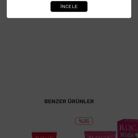
İNCELE
BENZER ÜRÜNLER
%35