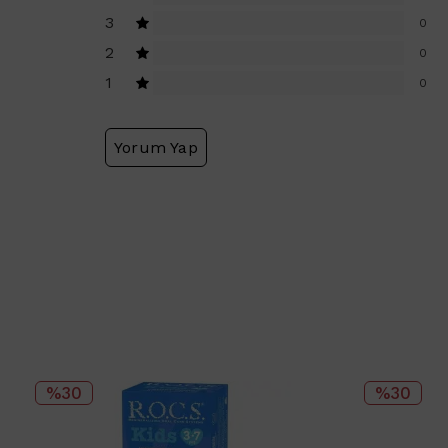
3
0
2
0
1
0
Yorum Yap
%30
%30