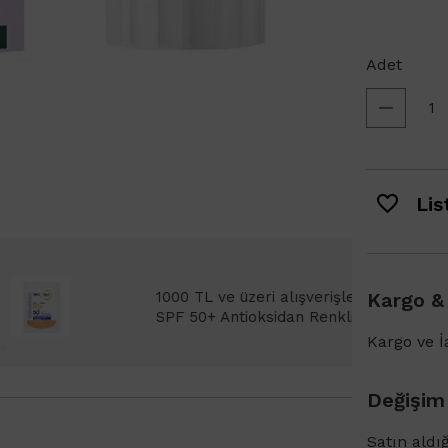
Adet
List
Bioderma Photoderm XDefense Ultra Fluid
Kargo &
emi Light 2ml hediye!
Kargo ve İa
Değişim
Satın aldı