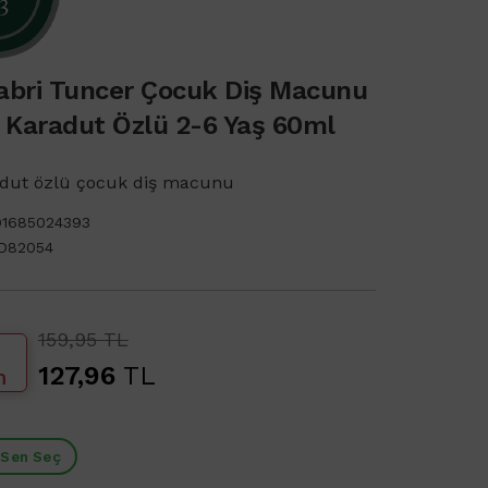
abri Tuncer Çocuk Diş Macunu
l Karadut Özlü 2-6 Yaş 60ml
adut özlü çocuk diş macunu
91685024393
D82054
159,95 TL
127,96
TL
m
 Sen Seç