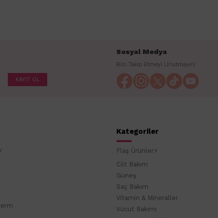
Sosyal Medya
Bizi Takip Etmeyi Unutmayın!
KAYIT OL
Kategoriler
y
Flaş Ürünler⚡
Cilt Bakım
Güneş
Saç Bakım
Vitamin & Mineraller
derm
Vücut Bakımı