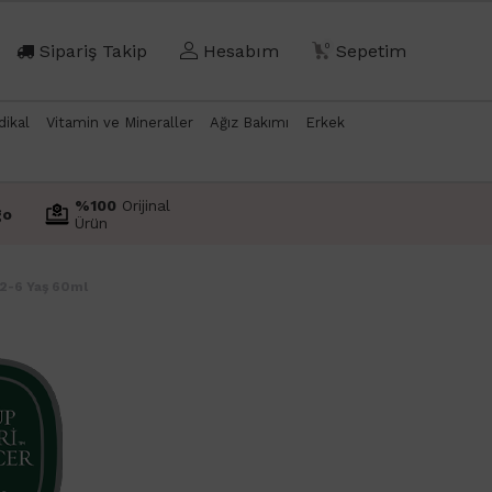
Sipariş Takip
Hesabım
0
Sepetim
dikal
Vitamin ve Mineraller
Ağız Bakımı
Erkek
%100
Orijinal
go
Ürün
 2-6 Yaş 60ml