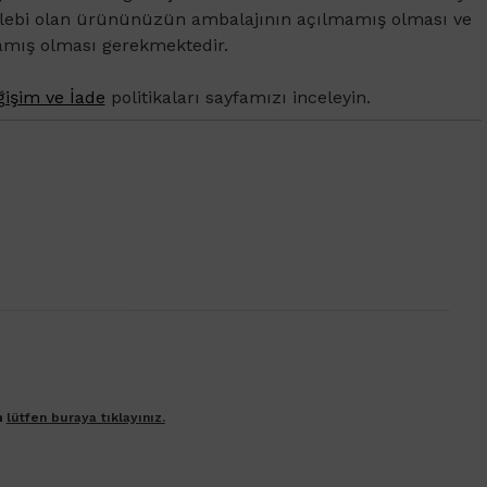
alebi olan ürününüzün ambalajının açılmamış olması ve
amış olması gerekmektedir.
işim ve İade
politikaları sayfamızı inceleyin.
n
lütfen buraya tıklayınız.