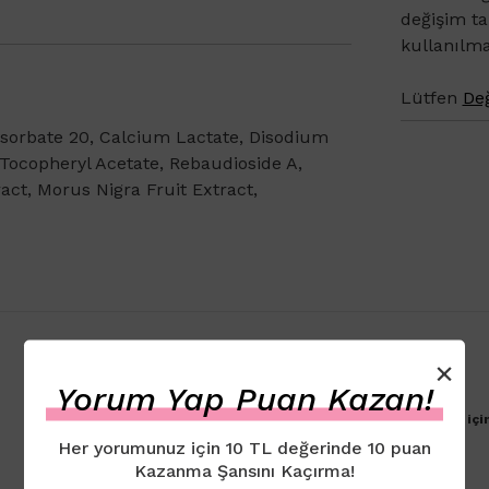
değişim t
kullanılm
Lütfen
Değ
olysorbate 20, Calcium Lactate, Disodium
ocopheryl Acetate, Rebaudioside A,
ct, Morus Nigra Fruit Extract,
×
Yorum Yap Puan Kazan!
Ürün için henüz yorum eklenmemiştir. İlk yorumu yapmak içi
Her yorumunuz için 10 TL değerinde 10 puan
Kazanma Şansını Kaçırma!