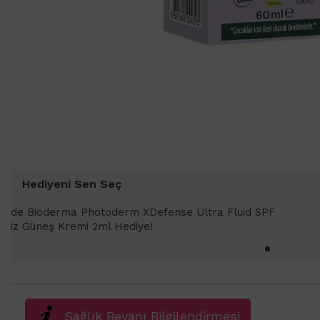
Hediyeni Sen Seç
1000 TL ve üzeri alışverişlerinizde 
SPF 50+ Antioksidan Renkli Güneş Kr
Sağlık Beyanı Bilgilendirmesi