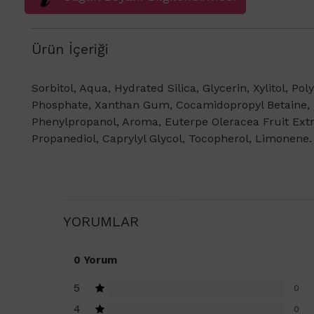
Ürün İçeriği
Sorbitol, Aqua, Hydrated Silica, Glycerin, Xylitol, P
Phosphate, Xanthan Gum, Cocamidopropyl Betaine, T
Phenylpropanol, Aroma, Euterpe Oleracea Fruit Extra
Propanediol, Caprylyl Glycol, Tocopherol, Limonene.
YORUMLAR
0 Yorum
5
0
4
0