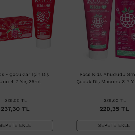
ds - Çocuklar İçin Diş
Rocs Kids Ahududu Sm
unu 4-7 Yaş 35ml
Çocuk Diş Macunu 3-7 Y
339,00
TL
339,00
TL
237,30
TL
220,35
TL
SEPETE EKLE
SEPETE EKLE