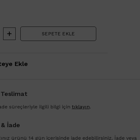
SEPETE EKLE
eye Ekle
 Teslimat
1500 TL ve üzeri alışverişlerinizde Vichy Dercos 
Karşıtı Bakım Şampuanı 6ml
de süreçleriyle ilgili bilgi için
tıklayın
.
 & İade
ğınız ürünü 14 gün içerisinde iade edebilirsiniz. İade veya