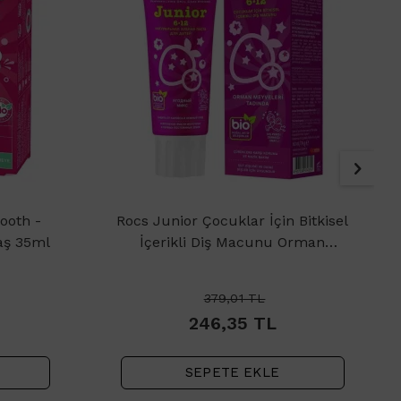
ooth -
Rocs Junior Çocuklar İçin Bitkisel
aş 35ml
İçerikli Diş Macunu Orman
Meyveleri 6-12 Yaş 60ml
379,01
TL
246,35
TL
SEPETE EKLE