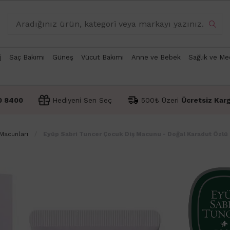
j
Saç Bakımı
Güneş
Vücut Bakımı
Anne ve Bebek
Sağlık ve Me
0 8400
Hediyeni Sen Seç
500₺ Üzeri
Ücretsiz Kar
Macunları
Eyüp Sabri Tuncer Çocuk Diş Macunu - Doğal Karadut Özlü