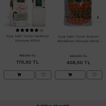
(1)
Eyüp Sabri Tuncer Gardenya
Eyüp Sabri Tuncer Bodrum
Kolonyası 400ml
Mandalinası Kolonyalı Mendil
150 Adet
189,90
TL
430,00
TL
170,92
TL
408,50
TL
E-Bülten Aboneliği