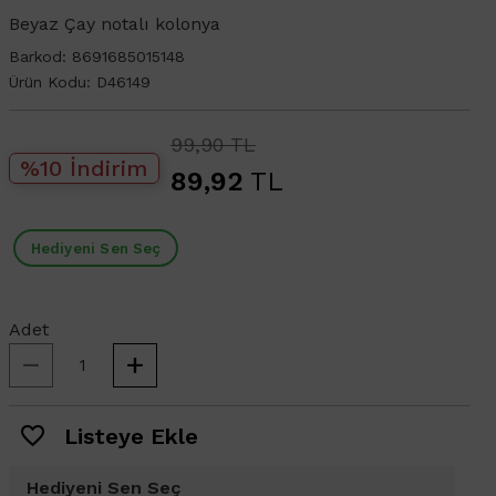
Beyaz Çay notalı kolonya
Barkod:
8691685015148
Ürün Kodu:
D46149
99,90 TL
%10 İndirim
89,92
TL
Hediyeni Sen Seç
Adet
Listeye Ekle
Hediyeni Sen Seç