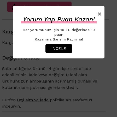
Sağlık Beyanı Bilgilendirmesi
×
Yorum Yap Puan Kazan!
Her yorumunuz için 10 TL değerinde 10
Kargo & Teslimat
puan
Kazanma Şansını Kaçırma!
Kargo ve İade süreçleriyle ilgili bilgi için
tıklayın
.
İNCELE
Değişim & İade
Satın aldığınız ürünü 14 gün içerisinde iade
edebilirsiniz. İade veya değişim talebi olan
ürününüzün ambalajının açılmamış olması ve
kullanılmamış olması gerekmektedir.
Lütfen
Değişim ve İade
politikaları sayfamızı
inceleyin.