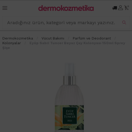
0
Dermokozmetika
Vücut Bakımı
Parfüm ve Deodorant
Kolonyalar
Eyüp Sabri Tuncer Beyaz Çay Kolonyası 150ml Sprey
Şişe