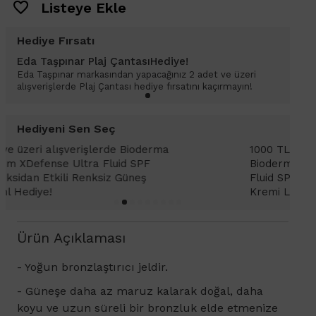
Listeye Ekle
Hediye Fırsatı
Eda Taşpınar Plaj ÇantasıHediye!
Eda Taşpınar markasından yapacağınız 2 adet ve üzeri
alışverişlerde Plaj Çantası hediye fırsatını kaçırmayın!
Hediyeni Sen Seç
1000 TL ve üzeri alışverişlerinizde
1
Bioderma Photoderm XDefense Ultra
D
Fluid SPF 50+ Antioksidan Renkli Güneş
K
Kremi Light 2ml hediye!
Ürün Açıklaması
- Yoğun bronzlaştırıcı jeldir.
- G
üneşe daha az maruz kalarak doğal, daha
koyu ve uzun süreli bir bronzluk elde etmenize