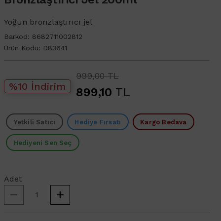
Yoğun bronzlaştırıcı jel
Barkod:
8682711002812
Ürün Kodu:
D83641
999,00 TL
%10 İndirim
899,10
TL
Yetkili Satıcı
Hediye Fırsatı
Kargo Bedava
Hediyeni Sen Seç
Adet