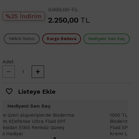
3.000,00 TL
%25 İndirim
2.250,00
TL
Yetkili Satıcı
Kargo Bedava
Hediyeni Sen Seç
Adet
Listeye Ekle
Hediyeni Sen Seç
1000 TL ve üzeri alışverişlerinizde
1
Bioderma Photoderm XDefense Ultra
D
Fluid SPF 50+ Antioksidan Renkli Güneş
K
Kremi Light 2ml hediye!