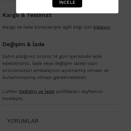
İNCELE
Kargo & Teslimat
Kargo ve İade süreçleriyle ilgili bilgi için
tıklayın
.
Değişim & İade
Satın aldığınız ürünü 14 gün içerisinde iade
edebilirsiniz. İade veya değişim talebi olan
ürününüzün ambalajının açılmamış olması ve
kullanılmamış olması gerekmektedir.
Lütfen
Değişim ve İade
politikaları sayfamızı
inceleyin.
YORUMLAR