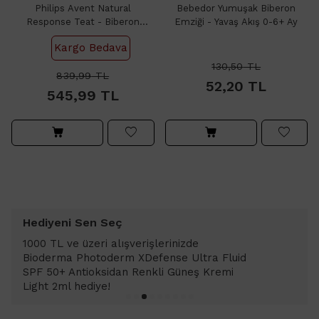
Philips Avent Natural
Bebedor Yumuşak Biberon
Response Teat - Biberon
Emziği - Yavaş Akış 0-6+ Ay
Emziği No: 4 3+ Ay 2'li
Kargo Bedava
130,50
TL
839,99
TL
52,20
TL
545,99
TL
Hediyeni Sen Seç
1000 TL ve üzeri alışverişlerinizde
Bioderma Photoderm XDefense Ultra Fluid
SPF 50+ Antioksidan Renkli Güneş Kremi
Light 2ml hediye!