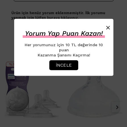
Ürün için henüz yorum eklenmemiştir. İlk yorumu
yapmak için
lütfen buraya tıklayınız.
×
Yorum Yap Puan Kazan!
Her yorumunuz için 10 TL değerinde 10
puan
BENZER ÜRÜNLER
Kazanma Şansını Kaçırma!
%35
%60
İNCELE