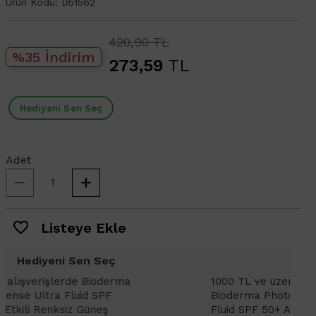
Ürün Kodu:
D51562
420,90 TL
%35 İndirim
273,59
TL
Hediyeni Sen Seç
Adet
Listeye Ekle
Hediyeni Sen Seç
1000 TL ve üzeri alışverişlerinizde
1
Bioderma Photoderm XDefense Ultra
D
Fluid SPF 50+ Antioksidan Renkli Güneş
K