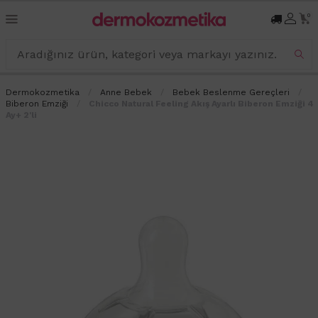
0
Dermokozmetika
Anne Bebek
Bebek Beslenme Gereçleri
Biberon Emziği
Chicco Natural Feeling Akış Ayarlı Biberon Emziği 4
Ay+ 2'li