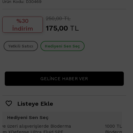
Ürün Kodu:
D30469
250,00 TL
%30
175,00
TL
İndirim
Yetkili Satıcı
Hediyeni Sen Seç
GELINCE HABER VER
Listeye Ekle
Hediyeni Sen Seç
1000 TL ve üzeri alışverişlerinizde
1
Bioderma Photoderm XDefense Ultra
D