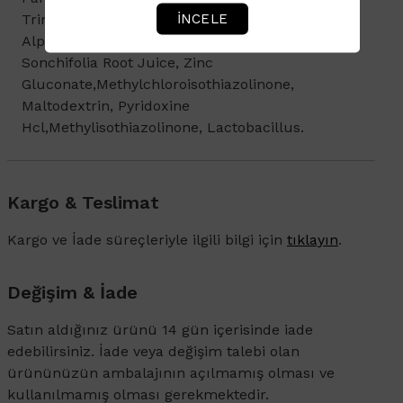
İNCELE
Trimethylolpropane Trioleate, Laureth-2, Mel,
Alpha-Glucanoligosaccharide, Polymnia
Sonchifolia Root Juice, Zinc
Gluconate,Methylchloroisothiazolinone,
Maltodextrin, Pyridoxine
Hcl,Methylisothiazolinone, Lactobacillus.
Kargo & Teslimat
Kargo ve İade süreçleriyle ilgili bilgi için
tıklayın
.
Değişim & İade
Satın aldığınız ürünü 14 gün içerisinde iade
edebilirsiniz. İade veya değişim talebi olan
ürününüzün ambalajının açılmamış olması ve
kullanılmamış olması gerekmektedir.