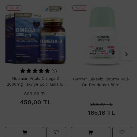
%50
%35
(5)
Nutraxin Vitals Omega 3
Garnier Lekesiz Koruma Roll-
2000mg Takviye Edici Gıda 60
On Deodorant 50ml
Softjel Kapsül
899,99
TL
450,00
TL
284,90
TL
185,18
TL