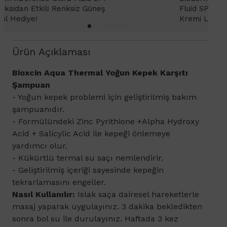
Fluid SPF 50+ Antioksidan Renkli Güneş
K
Kremi Light 2ml hediye!
Ürün Açıklaması
Bioxcin Aqua Thermal Yoğun Kepek Karşıtı
Şampuan
- Yoğun kepek problemi için geliştirilmiş bakım
şampuanıdır.
- Formülündeki
Zinc Pyrithione +Alpha Hydroxy
Acid + Salicylic Acid ile kepeği önlemeye
yardımcı olur.
- Kükürtlü termal su saçı nemlendirir.
- Geliştirilmiş içeriği sayesinde kepeğin
tekrarlamasını engeller.
Nasıl Kullanılır:
Islak saça dairesel hareketlerle
masaj yaparak uygulayınız. 3 dakika bekledikten
sonra bol su ile durulayınız. Haftada 3 kez