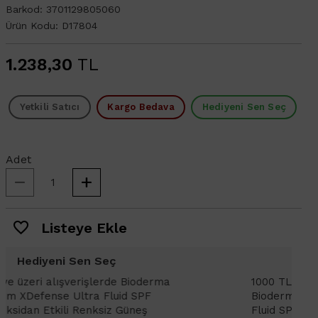
Barkod:
3701129805060
Ürün Kodu:
D17804
1.238,30
TL
Yetkili Satıcı
Kargo Bedava
Hediyeni Sen Seç
Adet
Listeye Ekle
Hediyeni Sen Seç
1000 TL ve üzeri alışverişlerinizde
1
Bioderma Photoderm XDefense Ultra
D
Fluid SPF 50+ Antioksidan Renkli Güneş
K