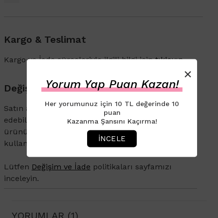
Kargo & Teslimat
Kargo ve İade süreçleriyle ilgili bilgi için
tıklayın
.
×
Yorum Yap Puan Kazan!
Değişim & İade
Her yorumunuz için 10 TL değerinde 10
Satın aldığınız ürünü 14 gün içerisinde iade
puan
edebilirsiniz. İade veya değişim talebi olan
Kazanma Şansını Kaçırma!
ürününüzün ambalajının açılmamış olması ve
İNCELE
kullanılmamış olması gerekmektedir.
Lütfen
Değişim ve İade
politikaları sayfamızı
inceleyin.
YORUMLAR (1)