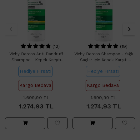
(12)
(19)
Vichy Dercos Anti Dandruff
Vichy Dercos Shampoo - Yağlı
Shampoo - Kepek Karşıtı
Saçlar İçin Kepek Karşıtı
Şampuan 390ml
Şampuan 390ml
Hediye Fırsatı
Hediye Fırsatı
Kargo Bedava
Kargo Bedava
1.699,90
TL
1.699,90
TL
1.274,93
TL
1.274,93
TL