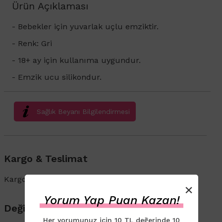
Ürün Açıklaması
- Bebekler için yuvarlak uçlu emziktir.
- Renk: Gri
- 18+ ay için kullanıma uygundur.
- Emzik ucu silikondur.
Sağlık Beyanı Bilgilendirmesi
Kargo & Teslimat
Kargo ve İade süreçleriyle ilgili bilgi için
tıklayın
.
×
Yorum Yap Puan Kazan!
Değişim & İade
Her yorumunuz için 10 TL değerinde 10