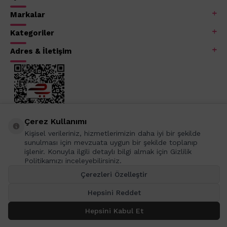
Markalar
Kategoriler
Adres & İletişim
Çerez Kullanımı
Kişisel verileriniz, hizmetlerimizin daha iyi bir şekilde
sunulması için mevzuata uygun bir şekilde toplanıp
işlenir. Konuyla ilgili detaylı bilgi almak için Gizlilik
Politikamızı inceleyebilirsiniz.
Çerezleri Özelleştir
Hepsini Reddet
Hepsini Kabul Et
SEPETE EKLE
T
-Soft
E-Ticaret
Sistemleriyle Hazırlanmıştır.