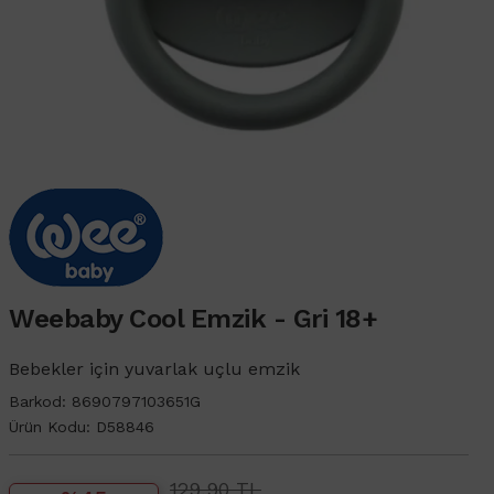
Weebaby Cool Emzik - Gri 18+
Bebekler için yuvarlak uçlu emzik
Barkod:
8690797103651G
Ürün Kodu:
D58846
129,90 TL