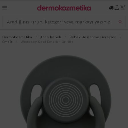
0
Dermokozmetika
Anne Bebek
Bebek Beslenme Gereçleri
Emzik
Weebaby Cool Emzik - Gri 18+