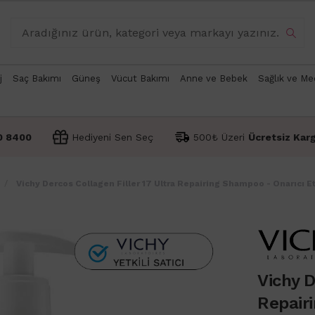
j
Saç Bakımı
Güneş
Vücut Bakımı
Anne ve Bebek
Sağlık ve Me
0 8400
Hediyeni Sen Seç
500₺ Üzeri
Ücretsiz Kar
Vichy Dercos Collagen Filler 17 Ultra Repairing Shampoo - Onarıcı 
Vichy D
Repairi