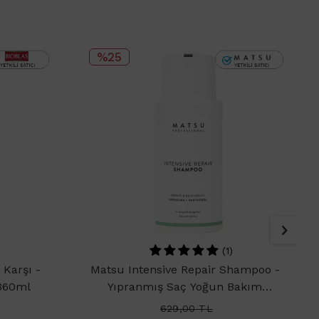
%25
(1)
Karşı -
Matsu Intensive Repair Shampoo -
360ml
Yıpranmış Saç Yoğun Bakım
Şampuanı 350ml
629,00
TL