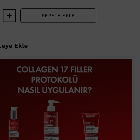
SEPETE EKLE
eye Ekle
1500 TL ve üzeri alışverişlerinizde Vichy Derco
Karşıtı Bakım Şampuanı 6ml