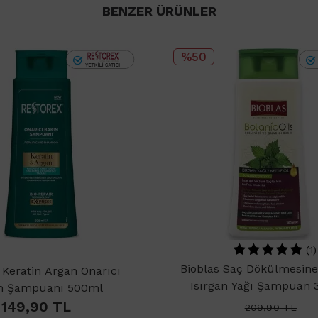
BENZER ÜRÜNLER
%50
(1)
Bioblas Saç Dökülmesine 
 Keratin Argan Onarıcı
Isırgan Yağı Şampuan 
m Şampuanı 500ml
149,90
TL
209,90
TL