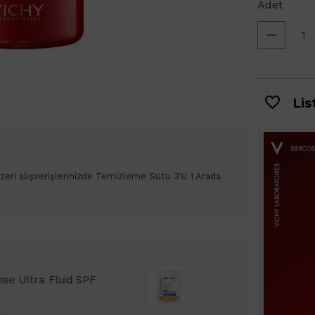
Adet
List
eri alışverişlerinizde Temizleme Sütü 3'ü 1 Arada
e Bioderma Photoderm XDefense Ultra Fluid
remi Light 2ml hediye!