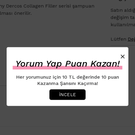
hy Dercos Collagen Filler serisi şampuan
Satın aldı
ması önerilir.
değişim t
kullanılm
Lütfen
Değ
×
Yorum Yap Puan Kazan!
Her yorumunuz için 10 TL değerinde 10 puan
Kazanma Şansını Kaçırma!
İNCELE