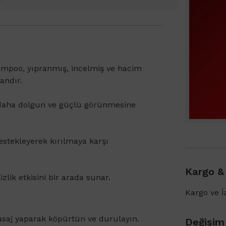
hampoo, yıpranmış, incelmiş ve hacim
andır.
in daha dolgun ve güçlü görünmesine
destekleyerek kırılmaya karşı
Kargo &
lik etkisini bir arada sunar.
Kargo ve İa
asaj yaparak köpürtün ve durulayın.
Değişim