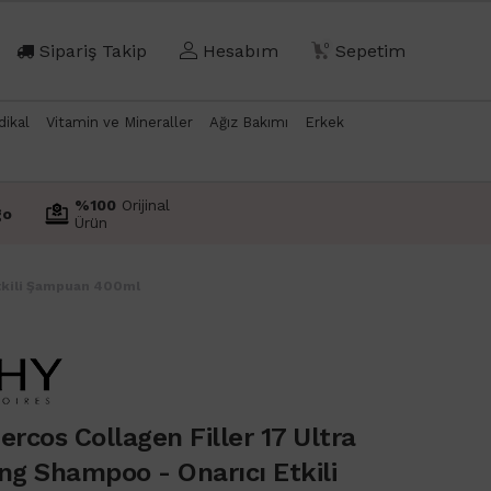
Sipariş Takip
Hesabım
0
Sepetim
dikal
Vitamin ve Mineraller
Ağız Bakımı
Erkek
%100
Orijinal
go
Ürün
Etkili Şampuan 400ml
ercos Collagen Filler 17 Ultra
ng Shampoo - Onarıcı Etkili