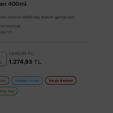
an 400ml
eren onarıcı etkili saç bakım şampuanı
7875921039
D83771
1.699,90 TL
1.274,93
TL
m
tıcı
Hediye Fırsatı
Kargo Bedava
 Sen Seç