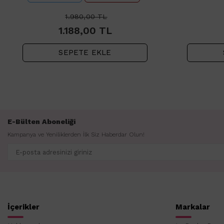
1.980,00
TL
1.188,00
TL
SEPETE EKLE
E-Bülten Aboneliği
Kampanya ve Yeniliklerden İlk Siz Haberdar Olun!
İçerikler
Markalar