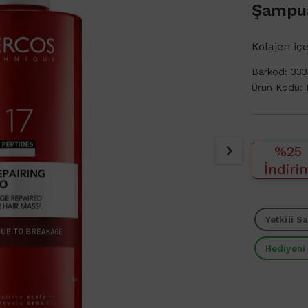
Şampu
Kolajen iç
Barkod:
333
Ürün Kodu:
%25
İndiri
Yetkili Sa
Hediyeni