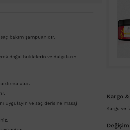
ci saç bakım şampuanıdır.
yerek doğal buklelerin ve dalgaların
yardımcı olur.
ır.
Kargo &
ı uygulayın ve saç derisine masaj
Kargo ve İa
niz.
Değişim
n uygundur.