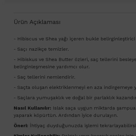
Ürün Açıklaması
-
Hibiscus ve Shea yağı içeren bukle belirginleştiri
- Saçı nazikçe temizler.
- Hibiskus ve Shea Butter özleri, saç tellerini besle
belirginleşmesine yardımcı olur.
- Saç tellerini nemlendirir.
- Saçta oluşan elektriklenmeyi en aza indirgemeye 
- Saçlara yumuşaklık ve doğal bir parlaklık kazandır
Nasıl Kullanılır:
Islak saça uygun miktarda şampuan
yaparak köpürtün. Ardından iyice durulayın.
Öneri:
İhtiyaç duyduğunuzda işlemi tekrarlayabilirsi
Kimler Kullanabilir:
Dalgalı veya kıvırcık saçlar içi