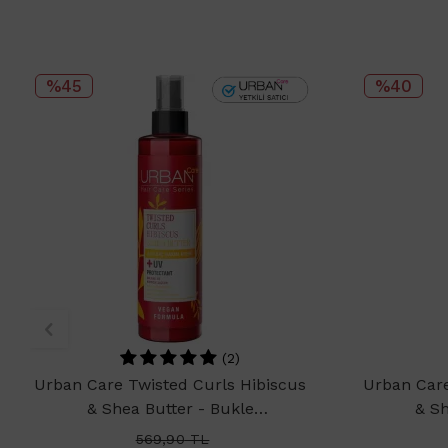
%45
%40
(2)
Urban Care Twisted Curls Hibiscus
Urban Care
& Shea Butter - Bukle
& Sh
Belirginleştirici Sıvı Saç Kremi
Belirginle
569,90
TL