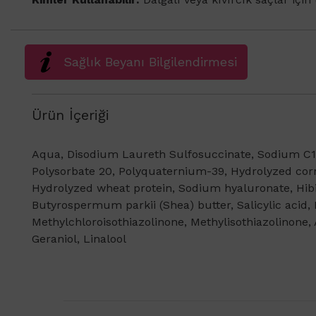
Sağlık Beyanı Bilgilendirmesi
Ürün İçeriği
Aqua, Disodium Laureth Sulfosuccinate, Sodium C14-
Polysorbate 20, Polyquaternium-39, Hydrolyzed corn
Hydrolyzed wheat protein, Sodium hyaluronate, Hibi
Butyrospermum parkii (Shea) butter, Salicylic acid,
Methylchloroisothiazolinone, Methylisothiazolinone,
Geraniol, Linalool