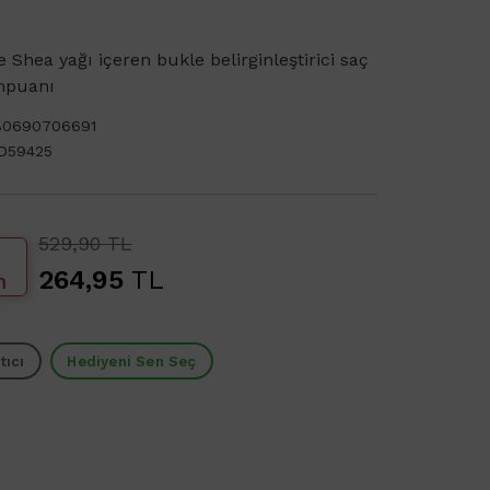
e Shea yağı içeren bukle belirginleştirici saç
mpuanı
80690706691
D59425
529,90 TL
264,95
TL
m
tıcı
Hediyeni Sen Seç