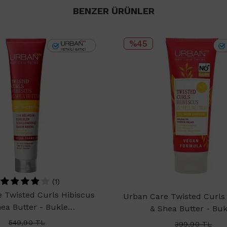
BENZER ÜRÜNLER
%45
(1)
 Twisted Curls Hibiscus
Urban Care Twisted Curls
ea Butter - Bukle
& Shea Butter - Buk
ştirici Durulanmayan Saç
Belirginleştirici Saç Ş
549,90
TL
399,90
TL