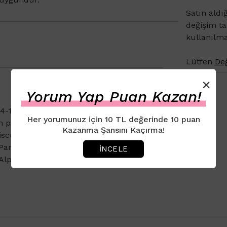
Satın aldı
değişim t
kullanılm
Lütfen
Değ
×
Yorum Yap Puan Kazan!
16 Olefin Sulfonate, Glycerin,
Her yorumunuz için 10 TL değerinde 10 puan
 protein, Hydrolyzed soy protein,
Kazanma Şansını Kaçırma!
scus sabdariffa flower extract,
 Parfum, Benzyl alcohol,
İNCELE
 Alpha-isomethylionone, Benzyl alcohol,