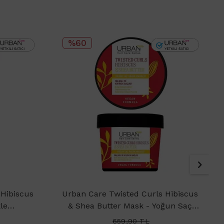
%60
 Hibiscus
Urban Care Twisted Curls Hibiscus
le
& Shea Butter Mask - Yoğun Saç
ampuanı
Bakım Maskesi 230ml
659,90
TL