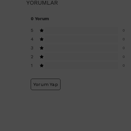
YORUMLAR
0 Yorum
5
0
4
0
3
0
2
0
1
0
Yorum Yap