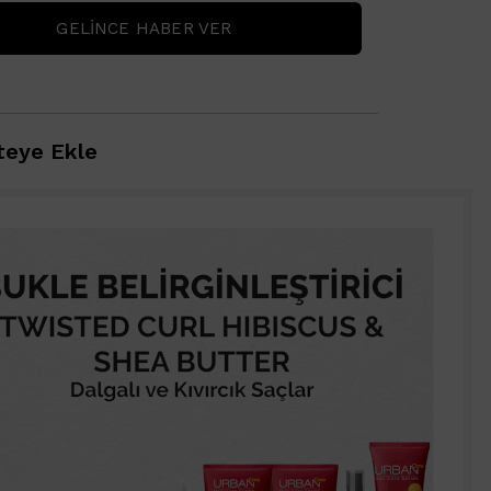
GELINCE HABER VER
eye Ekle
1500 TL ve üzeri alışverişlerinizde Vichy Dercos
Karşıtı Bakım Şampuanı 6ml