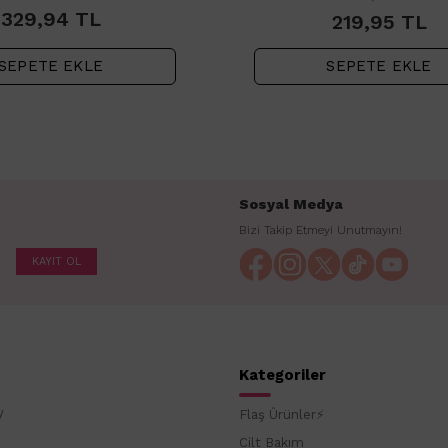
Kremi 200ml
250ml
329,94
TL
219,95
TL
SEPETE EKLE
SEPETE EKLE
Sosyal Medya
Bizi Takip Etmeyi Unutmayın!
KAYIT OL
Kategoriler
y
Flaş Ürünler⚡
Cilt Bakım