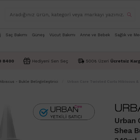
j
Saç Bakımı
Güneş
Vücut Bakımı
Anne ve Bebek
Sağlık ve Me
0 8400
Hediyeni Sen Seç
500₺ Üzeri
Ücretsiz Kar
biscus - Bukle Belirginleştirici
Urban Care Twisted Curls Hibiscus 
Urban C
Shea B