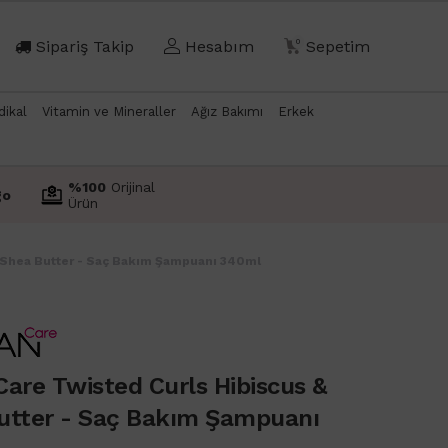
Sipariş Takip
Hesabım
0
Sepetim
dikal
Vitamin ve Mineraller
Ağız Bakımı
Erkek
%100
Orijinal
go
Ürün
& Shea Butter - Saç Bakım Şampuanı 340ml
are Twisted Curls Hibiscus &
utter - Saç Bakım Şampuanı