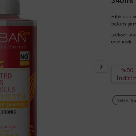
340ml
Hibiscus v
bakım şa
Barkod:
86
Ürün Kodu:
%50
İndiri
Yetkili Sa