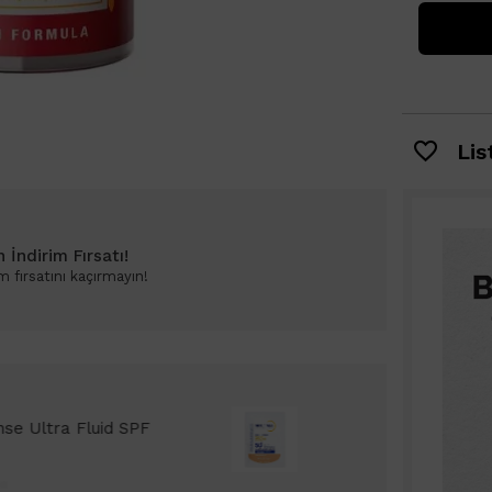
List
İndirim Fırsatı!
 fırsatını kaçırmayın!
 Bioderma Photoderm XDefense Ultra Fluid
emi Light 2ml hediye!