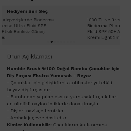
Hediyeni Sen Seç
1000 TL ve üzeri alışverişlerinizde
1
Bioderma Photoderm XDefense Ultra
D
Fluid SPF 50+ Antioksidan Renkli Güneş
K
Kremi Light 2ml hediye!
Ürün Açıklaması
Humble Brush %100 Doğal Bambu Çocuklar için
Diş Fırçası Ekstra Yumuşak - Beyaz
- Çocuklar için geliştirilmiş antibakteriyel etkili
beyaz diş fırçasıdır.
- Bambudan yapılan ekstra yumuşak fırça kılları
en nitelikli naylon ipliklerle donatılmıştır.
- Dişleri nazikçe temizler.
- Ambalajı çevre dostudur.
Kimler Kullanabilir:
Çocukların kullanımına