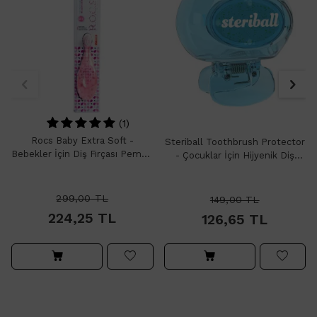
(1)
Rocs Baby Extra Soft -
Steriball Toothbrush Protector
Bebekler İçin Diş Fırçası Pembe
- Çocuklar İçin Hijyenik Diş
0 -3 Yaş
Fırçası Saklama Kabı Aslan
299,00
TL
149,00
TL
224,25
TL
126,65
TL