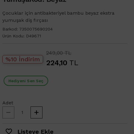
Çocuklar için antibakteriyel bambu beyaz ekstra
yumuşak diş fırçası
Barkod:
7350075690204
Ürün Kodu:
D49671
249,00 TL
%10 İndirim
224,10
TL
Hediyeni Sen Seç
Adet
Listeye Ekle