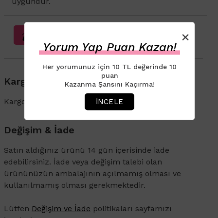
uygundur.
×
Sağlık Beyanı Bilgilendirmesi
Yorum Yap Puan Kazan!
Her yorumunuz için 10 TL değerinde 10
puan
Kargo & Teslimat
Kazanma Şansını Kaçırma!
Kargo ve İade süreçleriyle ilgili bilgi için
tıklayın
.
İNCELE
Değişim & İade
Satın aldığınız ürünü 14 gün içerisinde iade
edebilirsiniz. İade veya değişim talebi olan
ürününüzün ambalajının açılmamış olması ve
kullanılmamış olması gerekmektedir.
Lütfen
Değişim ve İade
politikaları sayfamızı