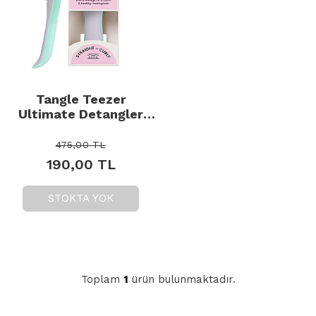
Tangle Teezer
Ultimate Detangler
Mini Mint Wisteria Leaf
- Saç Fırçası
475,00
TL
190,00
TL
STOKTA YOK
Toplam
1
ürün bulunmaktadır.