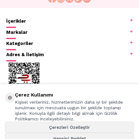
konusundaki özgün yaklaşımları sayesinde marka, dünya
genelinde geniş bir kullanıcı kitlesi tarafından tercih
edilmektedir.
İçerikler
Markalar
Kategoriler
Adres & İletişim
Çerez Kullanımı
Kişisel verileriniz, hizmetlerimizin daha iyi bir şekilde
sunulması için mevzuata uygun bir şekilde toplanıp
işlenir. Konuyla ilgili detaylı bilgi almak için Gizlilik
Politikamızı inceleyebilirsiniz.
Çerezleri Özelleştir
Hepsini Reddet