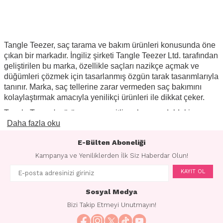
Tangle Teezer, saç tarama ve bakım ürünleri konusunda öne
çıkan bir markadır. İngiliz şirketi Tangle Teezer Ltd. tarafından
geliştirilen bu marka, özellikle saçları nazikçe açmak ve
düğümleri çözmek için tasarlanmış özgün tarak tasarımlarıyla
tanınır. Marka, saç tellerine zarar vermeden saç bakımını
kolaylaştırmak amacıyla yenilikçi ürünleri ile dikkat çeker.
Tangle Teezer'ın ürün gamı, çeşitli renk ve modeldeki
tarakları içerir. Markanın en bilinen ürünlerinden biri,
Daha fazla oku
ergonomik tasarımı ve esnek dişleri ile dikkat çeken orijinal
E-Bülten Aboneliği
Tangle Teezer'dır. Bu tasarım, saçları kolayca tarayarak
düğümleri çözmeye ve saçın kopmasını önlemeye odaklanır.
Kampanya ve Yeniliklerden İlk Siz Haberdar Olun!
Ayrıca, markanın farklı koleksiyonları, ıslak saçlar için özel
KAYIT OL
olarak tasarlanmış tarama tarakları ve farklı saç tiplerine
uygun çeşitli modeller içerir.
Sosyal Medya
Tangle Teezer, kullanıcı dostu ve etkili tasarımlarıyla saç
Bizi Takip Etmeyi Unutmayın!
bakımını daha keyifli hale getirmeyi amaçlar. Saçları nazikçe
tarama, düğümleri çözme ve statik elektriği azaltma