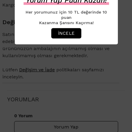
Yorum Yap Puan Kazan!
Kargo ve İade süreçleriyle ilgili bilgi için
tıklayın
.
Her yorumunuz için 10 TL değerinde 10
puan
Değişim & İade
Kazanma Şansını Kaçırma!
İNCELE
Satın aldığınız ürünü 14 gün içerisinde iade
edebilirsiniz. İade veya değişim talebi olan
ürününüzün ambalajının açılmamış olması ve
kullanılmamış olması gerekmektedir.
Lütfen
Değişim ve İade
politikaları sayfamızı
inceleyin.
YORUMLAR
0 Yorum
Yorum Yap