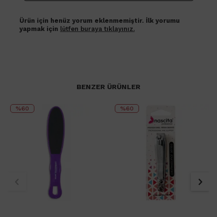
Ürün için henüz yorum eklenmemiştir. İlk yorumu
yapmak için
lütfen buraya tıklayınız.
BENZER ÜRÜNLER
%60
%60