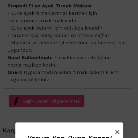
Propedi El ve Ayak Tırnak Makası
​- El ve ayak tırnaklarınızı kesmek için
tasarlanmış tırnak makasıdır.
- El ve ayak bakımı için oldukça idealdir.
- Tasarımıyla kolay kullanım imkanı sağlar.
- Manikür ve pedikür işlemlerinde kullanmak için
uygundur.
Nasıl Kullanılmalı:
Tırnaklarınızı istediğiniz
boyda nazikçe kesin.
Öneri:
Uygulamadan sonra tırnak bakım kremi
uygulayabilirsiniz.
Sağlık Beyanı Bilgilendirmesi
×
Kargo & Teslimat