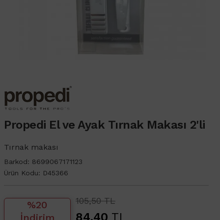
Propedi El ve Ayak Tırnak Makası 2'li
Tırnak makası
Barkod:
8699067171123
Ürün Kodu:
D45366
105,50 TL
%20
84,40
TL
İndirim