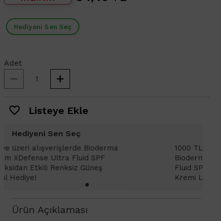
Hediyeni Sen Seç
Adet
Listeye Ekle
Hediyeni Sen Seç
1000 TL ve üzeri alışverişlerinizde
1
Bioderma Photoderm XDefense Ultra
D
Fluid SPF 50+ Antioksidan Renkli Güneş
K
Kremi Light 2ml hediye!
Ürün Açıklaması