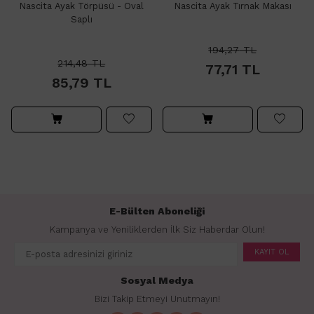
Nascita Ayak Törpüsü - Oval
Nascita Ayak Tırnak Makası
Saplı
194,27
TL
214,48
TL
77,71
TL
85,79
TL
E-Bülten Aboneliği
Kampanya ve Yeniliklerden İlk Siz Haberdar Olun!
KAYIT OL
Sosyal Medya
Bizi Takip Etmeyi Unutmayın!