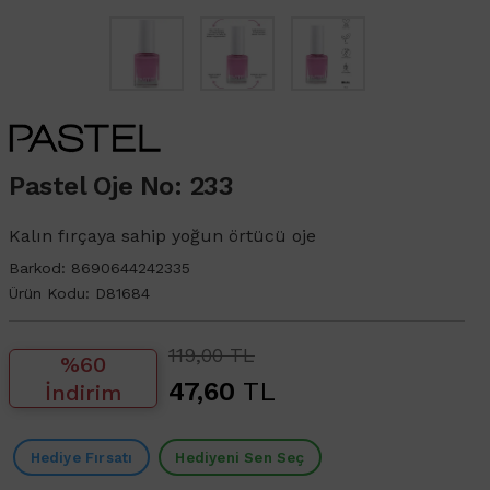
Pastel Oje No: 233
Kalın fırçaya sahip yoğun örtücü oje
Barkod:
8690644242335
Ürün Kodu:
D81684
119,00 TL
%60
47,60
TL
İndirim
Hediye Fırsatı
Hediyeni Sen Seç