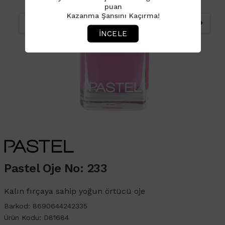
puan
Kazanma Şansını Kaçırma!
İNCELE
Pastel Oje No: 233
Kalın fırçaya sahip yoğun örtücü oje
Barkod: 8690644242335
Ürün Kodu: D81684