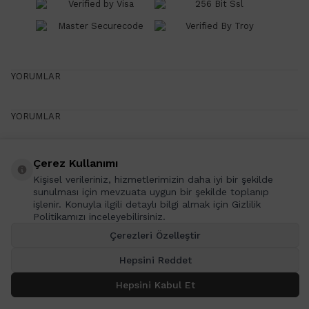
YORUMLAR
YORUMLAR
Çerez Kullanımı
Yazın Favorileri
Kişisel verileriniz, hizmetlerimizin daha iyi bir şekilde
Yazın Favori Ürünlerini Senin İçin Seçtik!
sunulması için mevzuata uygun bir şekilde toplanıp
işlenir. Konuyla ilgili detaylı bilgi almak için Gizlilik
Politikamızı inceleyebilirsiniz.
Çerezleri Özelleştir
Yazın Favorileri
Yazın Favori Ürünlerini Senin İçin Seçtik!
Hepsini Reddet
T
-Soft
E-Ticaret
Sistemleriyle Hazırlanmıştır.
Hepsini Kabul Et
SEPETE EKLE