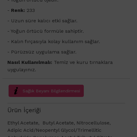
-
Renk:
233
-
Uzun süre kalıcı etki sağlar.
- Yoğun örtücü formüle sahiptir.
- Kalın fırçasıyla kolay kullanım sağlar.
- Pürüzsüz uygulama sağlar.
Nasıl Kullanılmalı:
Temiz ve kuru tırnaklara
uygulayınız.
Sağlık Beyanı Bilgilendirmesi
Ürün İçeriği
Ethyl Acetate, Butyl Acetate, Nitrocellulose,
Adipic Acid/Neopentyl Glycol/Trimellitic