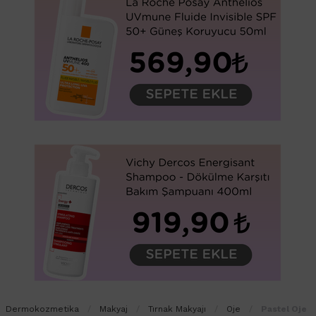
Dermokozmetika
Makyaj
Tırnak Makyajı
Oje
Pastel Oje