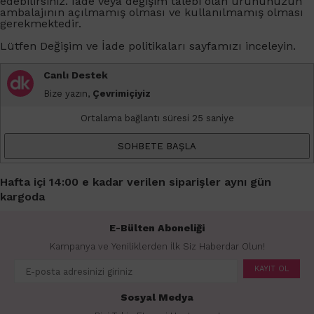
edebilirsiniz. İade veya değişim talebi olan ürününüzün
ambalajının açılmamış olması ve kullanılmamış olması
gerekmektedir.
Lütfen
Değişim ve İade
politikaları sayfamızı inceleyin.
Canlı Destek
Bize yazın,
Çevrimiçiyiz
Ortalama bağlantı süresi 25 saniye
SOHBETE BAŞLA
Hafta içi 14:00 e kadar verilen siparişler aynı gün
kargoda
E-Bülten Aboneliği
Kampanya ve Yeniliklerden İlk Siz Haberdar Olun!
KAYIT OL
Sosyal Medya