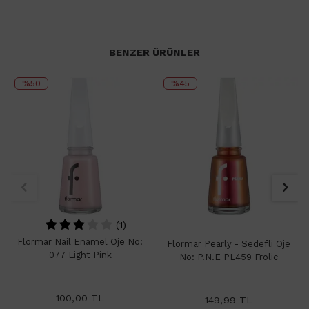
BENZER ÜRÜNLER
%50
%45
(1)
Flormar Nail Enamel Oje No:
Flormar Pearly - Sedefli Oje
077 Light Pink
No: P.N.E PL459 Frolic
100,00
TL
149,99
TL