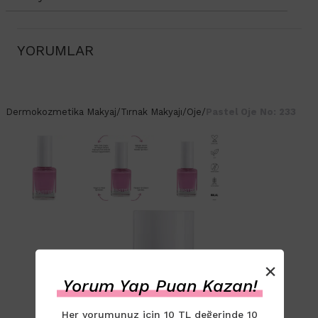
YORUMLAR
Dermokozmetika
Makyaj
/
Tırnak Makyajı
/
Oje
/
Pastel Oje No: 233
×
Yorum Yap Puan Kazan!
Her yorumunuz için 10 TL değerinde 10