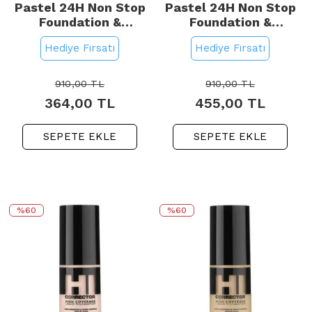
Pastel 24H Non Stop
Pastel 24H Non Stop
Foundation &
Foundation &
Concealer - Fondöten
Concealer - Fondöten
Hediye Fırsatı
Hediye Fırsatı
Kapatıcı No: 604
Kapatıcı No: 605 Sand
Vanilla
910,00
TL
910,00
TL
364,00
TL
455,00
TL
SEPETE EKLE
SEPETE EKLE
%60
%60