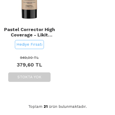
Pastel Corrector High
Coverage - Likit
Fondöten No: 402
Hediye Fırsatı
949,00
TL
379,60
TL
STOKTA YOK
Toplam
21
ürün bulunmaktadır.