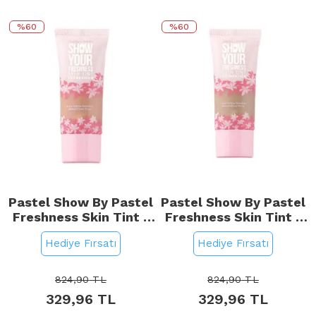
%60
%60
Pastel Show By Pastel
Pastel Show By Pastel
Freshness Skin Tint -
Freshness Skin Tint -
Fondöten No: 505
Fondöten No: 506
Hediye Fırsatı
Hediye Fırsatı
Caramel
Radiant Sun
824,90
TL
824,90
TL
329,96
TL
329,96
TL