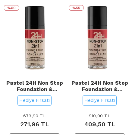
%60
%55
Pastel 24H Non Stop
Pastel 24H Non Stop
Foundation &
Foundation &
Concealer - Fondöten
Concealer - Fondöten
Hediye Fırsatı
Hediye Fırsatı
Kapatıcı No: 601 Cool
Kapatıcı No: 602 Light
Porcelain
679,90
TL
910,00
TL
271,96
TL
409,50
TL