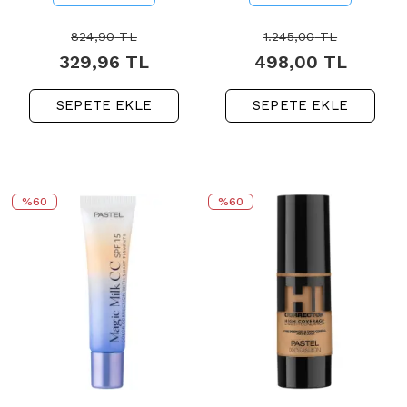
824,90
TL
1.245,00
TL
329,96
TL
498,00
TL
SEPETE EKLE
SEPETE EKLE
%60
%60