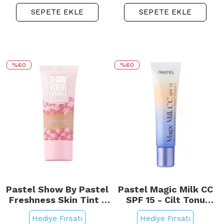
SEPETE EKLE
SEPETE EKLE
%60
%60
Pastel Show By Pastel
Pastel Magic Milk CC
Freshness Skin Tint -
SPF 15 - Cilt Tonu
Fondöten No: 503
Eşitleyici Etkili Krem
Hediye Fırsatı
Hediye Fırsatı
Honey
Light 30ml