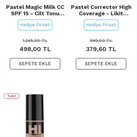
Pastel Magic Milk CC
Pastel Corrector High
SPF 15 - Cilt Tonu
Coverage - Likit
Eşitleyici Etkili Krem
Fondöten No: 408
Hediye Fırsatı
Hediye Fırsatı
Medium 30ml
1.245,00
TL
949,00
TL
498,00
TL
379,60
TL
SEPETE EKLE
SEPETE EKLE
%60