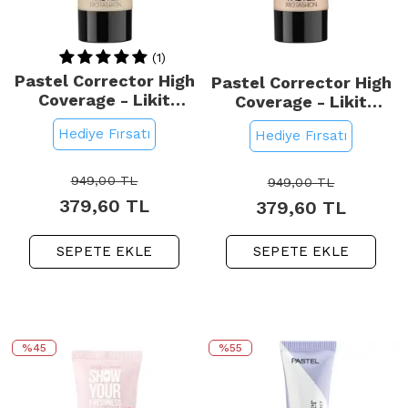
(1)
Pastel Corrector High
Pastel Corrector High
Coverage - Likit
Coverage - Likit
Fondöten No: 401
Fondöten No: 416
Hediye Fırsatı
Hediye Fırsatı
949,00
TL
949,00
TL
379,60
TL
379,60
TL
SEPETE EKLE
SEPETE EKLE
%45
%55