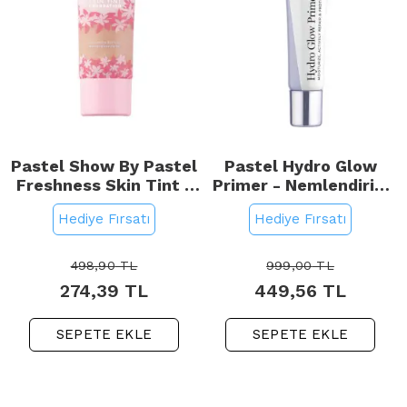
Pastel Show By Pastel
Pastel Hydro Glow
Freshness Skin Tint -
Primer - Nemlendirici
Fondöten No: 502 Beige
Makyaj Bazı 30ml
Hediye Fırsatı
Hediye Fırsatı
Rose
498,90
TL
999,00
TL
274,39
TL
449,56
TL
SEPETE EKLE
SEPETE EKLE