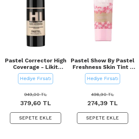
Pastel Corrector High
Pastel Show By Pastel
Coverage - Likit
Freshness Skin Tint -
Fondöten No: 415
Fondöten No: 504 Tan
Hediye Fırsatı
Hediye Fırsatı
949,00
TL
498,90
TL
379,60
TL
274,39
TL
SEPETE EKLE
SEPETE EKLE