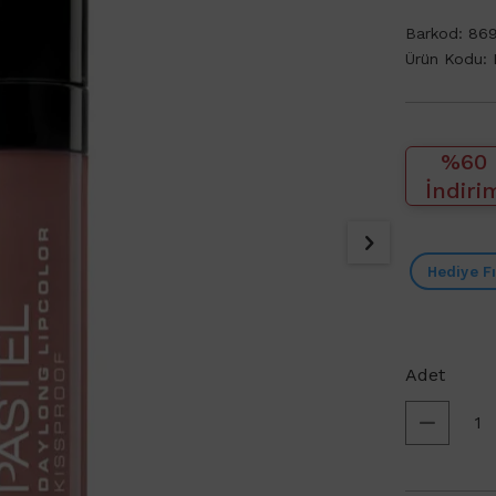
Barkod:
869
Ürün Kodu:
%60
İndiri
Hediye Fı
Adet