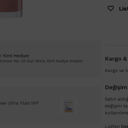
List
e 10ml Hediye!
Kargo &
 Bronzer No: 20 Sun Shine 10ml hediye fırsatını
Kargo ve İa
Değişim
Satın aldı
Bioderma Photoderm XDefense Ultra Fluid
değişim t
emi Light 2ml hediye!
kullanılm
Lütfen
Değ