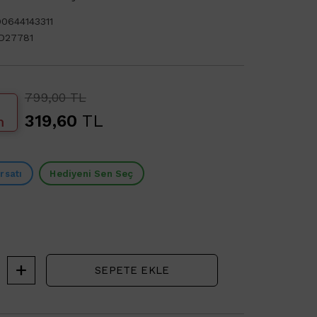
0644143311
D27781
799,00 TL
319,60
TL
m
rsatı
Hediyeni Sen Seç
SEPETE EKLE