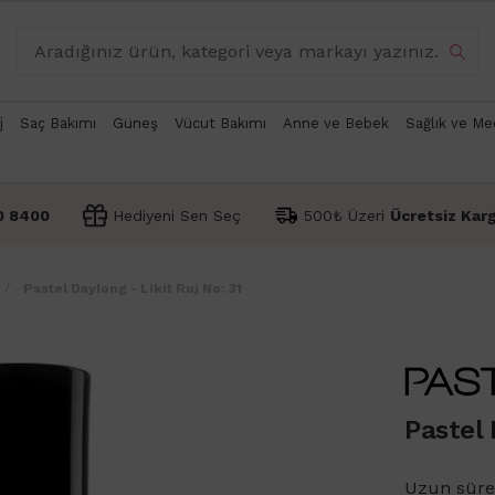
j
Saç Bakımı
Güneş
Vücut Bakımı
Anne ve Bebek
Sağlık ve Me
0 8400
Hediyeni Sen Seç
500₺ Üzeri
Ücretsiz Kar
Pastel Daylong - Likit Ruj No: 31
Pastel 
Uzun süre k