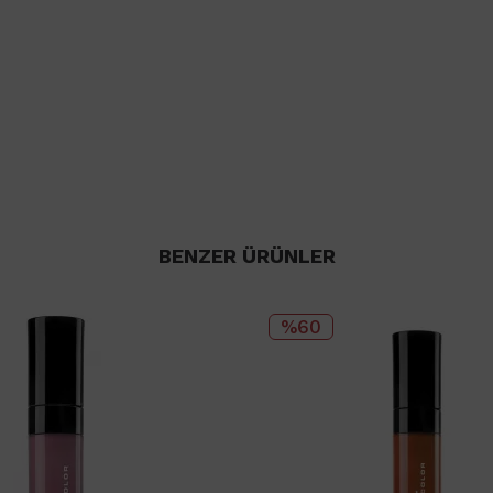
BENZER ÜRÜNLER
%60