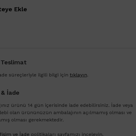
eye Ekle
 Teslimat
de süreçleriyle ilgili bilgi için
tıklayın
.
 & İade
ğınız ürünü 14 gün içerisinde iade edebilirsiniz. İade veya
1500 TL ve üzeri alışverişlerinizde Vichy Dercos 
alebi olan ürününüzün ambalajının açılmamış olması ve
Karşıtı Bakım Şampuanı 6ml
amış olması gerekmektedir.
işim ve İade
politikaları sayfamızı inceleyin.