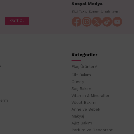
Sosyal Medya
Bizi Takip Etmeyi Unutmayın!
KAYIT OL
Kategoriler
y
Flaş Ürünler⚡
Cilt Bakım
Güneş
Saç Bakım
Vitamin & Mineraller
derm
Vücut Bakımı
Anne ve Bebek
Makyaj
Ağız Bakım
Parfüm ve Deodorant