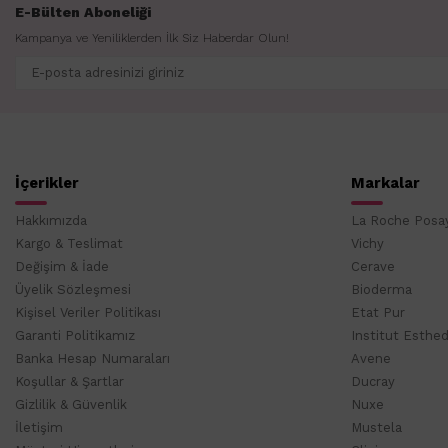
E-Bülten Aboneliği
Kampanya ve Yeniliklerden İlk Siz Haberdar Olun!
İçerikler
Markalar
Hakkımızda
La Roche Posa
Kargo & Teslimat
Vichy
Değişim & İade
Cerave
Üyelik Sözleşmesi
Bioderma
Kişisel Veriler Politikası
Etat Pur
Garanti Politikamız
Institut Esthe
Banka Hesap Numaraları
Avene
Koşullar & Şartlar
Ducray
Gizlilik & Güvenlik
Nuxe
İletişim
Mustela