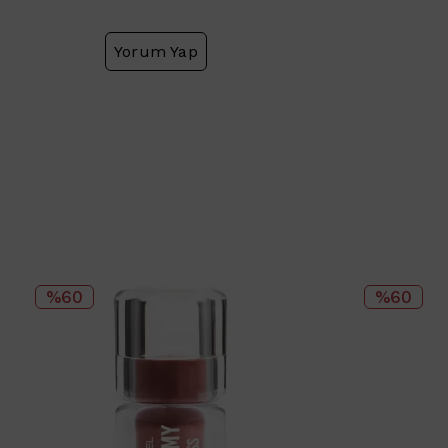
Yorum Yap
%60
%60