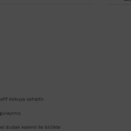
if dokuya sahiptir.
gulayınız.
l dudak kalemi ile birlikte