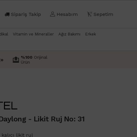
Sipariş Takip
Hesabım
0
Sepetim
dikal
Vitamin ve Mineraller
Ağız Bakımı
Erkek
%100
Orijinal
go
Ürün
Daylong - Likit Ruj No: 31
alıcı likit ruj