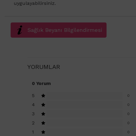
uygulayabilirsiniz.
Sağlık Beyanı Bilgilendirmesi
YORUMLAR
0 Yorum
5
0
4
0
3
0
2
0
1
0