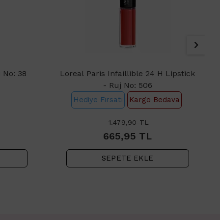
j No: 38
Loreal Paris Infaillible 24 H Lipstick
- Ruj No: 506
Hediye Fırsatı
Kargo Bedava
1.479,90
TL
665,95
TL
SEPETE EKLE