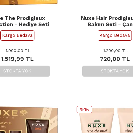
e The Prodigieux
Nuxe Hair Prodigie
ction - Hediye Seti
Bakım Seti - Çan
Kargo Bedava
Kargo Bedava
1.900,00
TL
1.200,00
TL
1.519,99
TL
720,00
TL
STOKTA YOK
STOKTA YOK
%15