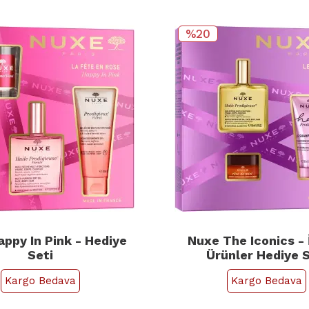
%20
ppy In Pink - Hediye
Nuxe The Iconics - 
Seti
Ürünler Hediye S
Kargo Bedava
Kargo Bedava