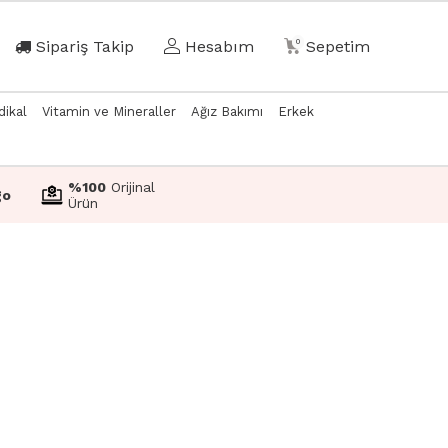
Sipariş Takip
Hesabım
0
Sepetim
dikal
Vitamin ve Mineraller
Ağız Bakımı
Erkek
%100
Orijinal
go
Ürün