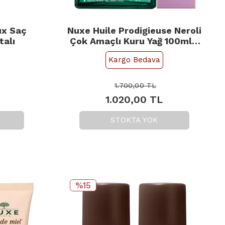
ux Saç
Nuxe Huile Prodigieuse Neroli
talı
Çok Amaçlı Kuru Yağ 100ml -
Şampuan 30ml Hediye
Kargo Bedava
1.700,00
TL
1.020,00
TL
STOKTA YOK
%15