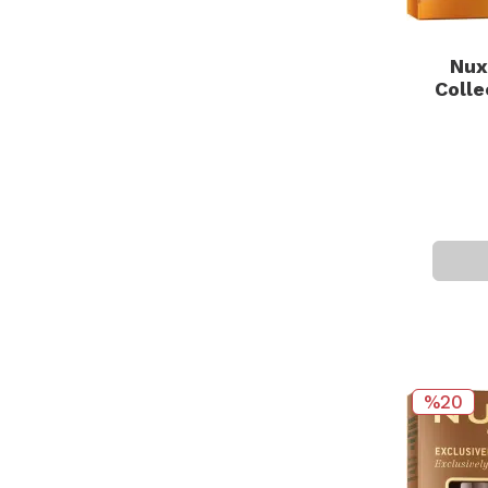
Nux
Colle
%20