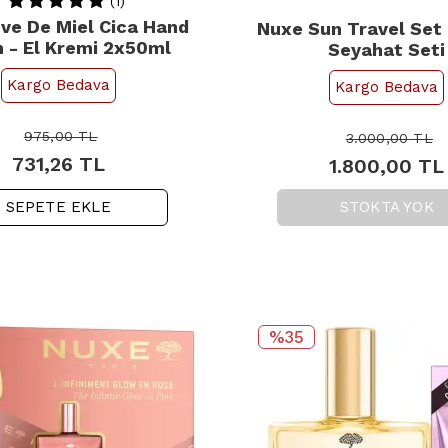
(1)
ve De Miel Cica Hand
Nuxe Sun Travel Set
 - El Kremi 2x50ml
Seyahat Seti
Kargo Bedava
Kargo Bedava
975,00
TL
3.000,00
TL
731,26
TL
1.800,00
TL
SEPETE EKLE
STOKTA YOK
%35