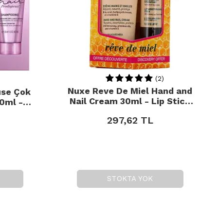
(2)
Nuxe Reve De Miel Hand and
use Çok
Nail Cream 30ml - Lip Stick
00ml -
Dudak Bakımı 4g
diye
297,62
TL
STOKTA YOK