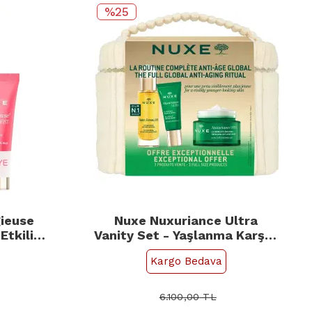
%25
ieuse
Nuxe Nuxuriance Ultra
Etkili
Vanity Set - Yaşlanma Karşıtı
Çantalı Bakım Seti
Kargo Bedava
6.100,00
TL