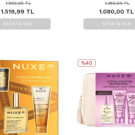
1.900,00
TL
1.350,00
TL
1.519,99
TL
1.080,00
TL
STOKTA YOK
STOKTA YOK
%40