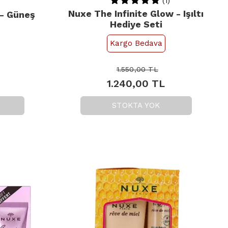
(1)
Nuxe The Infinite Glow - Işıltı
 - Güneş
Hediye Seti
Kargo Bedava
1.550,00
TL
1.240,00
TL
STOKTA YOK