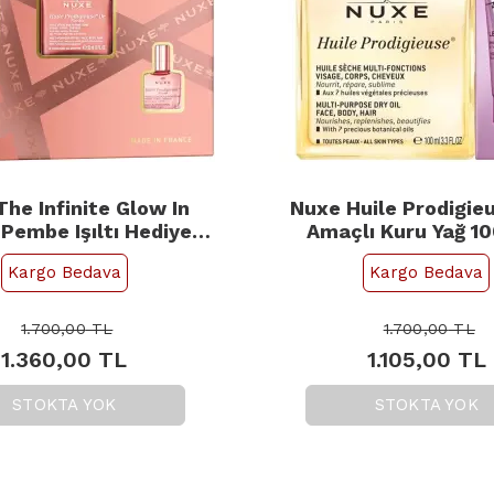
he Infinite Glow In
Nuxe Huile Prodigie
 Pembe Işıltı Hediye
Amaçlı Kuru Yağ 1
Seti
Şampuan 30ml He
Kargo Bedava
Kargo Bedava
1.700,00
TL
1.700,00
TL
1.360,00
TL
1.105,00
TL
STOKTA YOK
STOKTA YOK