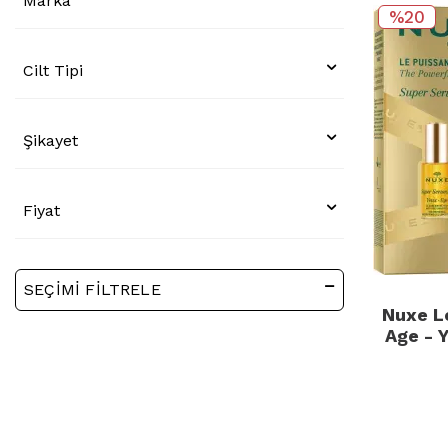
Marka
%20
Cilt Tipi
Şikayet
Fiyat
SEÇIMI FILTRELE
Nuxe L
Age - Y