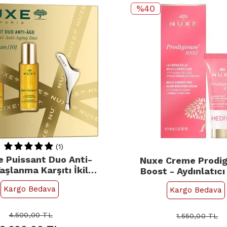
%40
(1)
e Puissant Duo Anti-
Nuxe Creme Prodig
aşlanma Karşıtı İkili
Boost - Aydınlatıcı 
Set
Bakım Seti
Kargo Bedava
Kargo Bedava
4.500,00
TL
1.550,00
TL