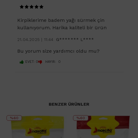
Kirpiklerime badem yağı sürmek çin
kullanıyorum. Harika kaliteli bir ürün
21.04.2025 | 11:44
G******* L****
Bu yorum size yardımcı oldu mu?
EVET: 0
HAYIR: 0
BENZER ÜRÜNLER
%60
%60