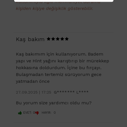
kullanımıyla ilgili memnuniyet durumu
kişiden kişiye değişiklik gösterebilir.
Kaş bakım
Kaş bakımım için kullanıyorum. Badem
yapı ve Hint yağını karıştırıp bir mürekkep
hokkasına doldurdum. İçine bu fırçayı.
Bulaşmadan tertemiz sürüyorum gece
yatmadan önce
27.09.2025 | 17:25
G******* L****
Bu yorum size yardımcı oldu mu?
EVET: 0
HAYIR: 0