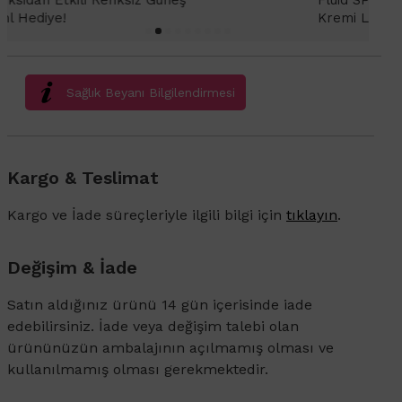
Fluid SPF 50+ Antioksidan Renkli Güneş
K
Kremi Light 2ml hediye!
Sağlık Beyanı Bilgilendirmesi
Kargo & Teslimat
Kargo ve İade süreçleriyle ilgili bilgi için
tıklayın
.
Değişim & İade
Satın aldığınız ürünü 14 gün içerisinde iade
edebilirsiniz. İade veya değişim talebi olan
ürününüzün ambalajının açılmamış olması ve
kullanılmamış olması gerekmektedir.