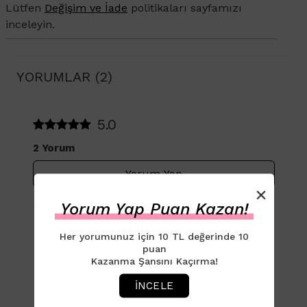
Lütfen
Değişim ve İade
politikaları sayfamızı
inceleyin.
YORUMLAR (2)
5.0
2 Yorum
Yorum Yap
×
Yorum Yap Puan Kazan!
Müşteri Yorumları
Her yorumunuz için 10 TL değerinde 10
puan
Tüm yorumlar kişiye özeldir. Yorum ve
Kazanma Şansını Kaçırma!
tavsiyeler genel nitelikte bilgi vermeyi
İNCELE
amaçlamakta olup bu kapsamda ürünlerin