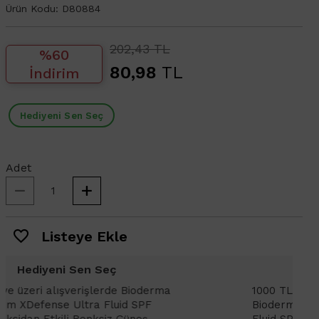
Ürün Kodu:
D80884
202,43 TL
%60
80,98
TL
İndirim
Hediyeni Sen Seç
Adet
Listeye Ekle
Hediyeni Sen Seç
1000 TL ve üzeri alışverişlerinizde
1
Bioderma Photoderm XDefense Ultra
D