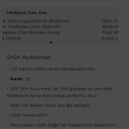
Hediyeni Sen Seç
1000 TL ve üzeri alışverişlerinizde
1
Bioderma Photoderm XDefense Ultra
D
Fluid SPF 50+ Antioksidan Renkli Güneş
K
Kremi Light 2ml hediye!
Ürün Açıklaması
- Cilt bakım etkili renkli nemlendiricidir.
-
Renk:
20
- SPF 50+ koruması ile cildi güneşe ve çevresel
faktörlere karşı korumaya yardımcı olur.
-
%90 cilt bakım bazlı içeriğe sahiptir.
- Cildi nemlendirir.
- İnce yapısı cilde doğal bir kapatıcılık kazandırır.