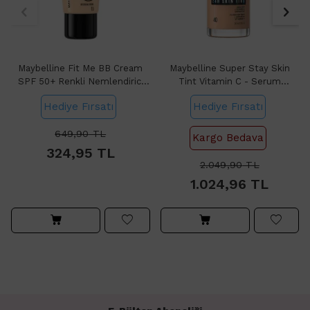
Maybelline Fit Me BB Cream
Maybelline Super Stay Skin
SPF 50+ Renkli Nemlendirici
Tint Vitamin C - Serum
No: 10 30ml
Fondöten No: 40
Hediye Fırsatı
Hediye Fırsatı
649,90
TL
Kargo Bedava
324,95
TL
2.049,90
TL
1.024,96
TL