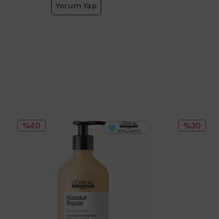
Yorum Yap
%40
%30