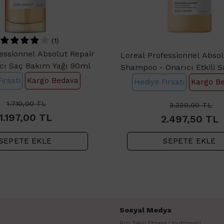
(1)
essionnel Absolut Repair
Loreal Professionnel Absol
ıcı Saç Bakım Yağı 90ml
Shampoo - Onarıcı Etkili 
Şampuanı 1500m
ırsatı
Kargo Bedava
Hediye Fırsatı
Kargo B
1.710,00
TL
3.330,00
TL
1.197,00
TL
2.497,50
TL
SEPETE EKLE
SEPETE EKLE
Sosyal Medya
Bizi Takip Etmeyi Unutmayın!