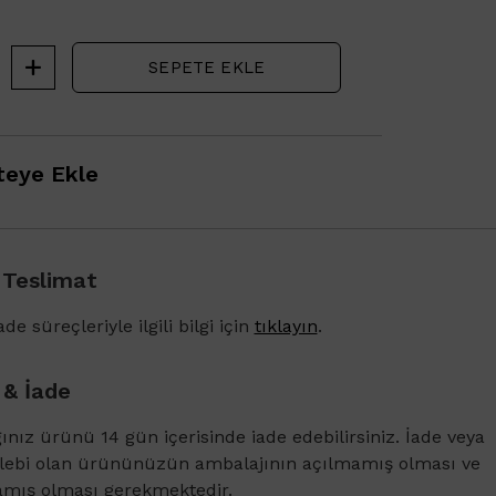
SEPETE EKLE
eye Ekle
 Teslimat
de süreçleriyle ilgili bilgi için
tıklayın
.
 & İade
ğınız ürünü 14 gün içerisinde iade edebilirsiniz. İade veya
1500 TL ve üzeri alışverişlerinizde Vichy Dercos 
alebi olan ürününüzün ambalajının açılmamış olması ve
Karşıtı Bakım Şampuanı 6ml
amış olması gerekmektedir.