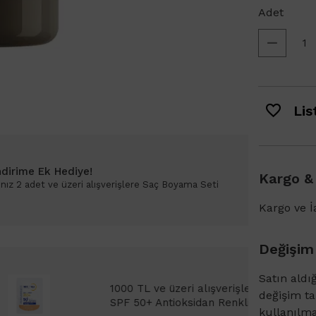
Adet
List
ndirime Ek Hediye!
Kargo &
ız 2 adet ve üzeri alışverişlere Saç Boyama Seti
Kargo ve İa
Değişim
Satın aldı
Bioderma Photoderm XDefense Ultra Fluid
değişim t
emi Light 2ml hediye!
kullanılm