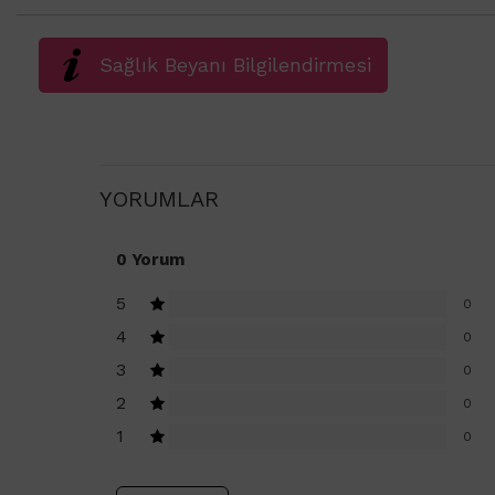
Sağlık Beyanı Bilgilendirmesi
YORUMLAR
0 Yorum
5
0
4
0
3
0
2
0
1
0