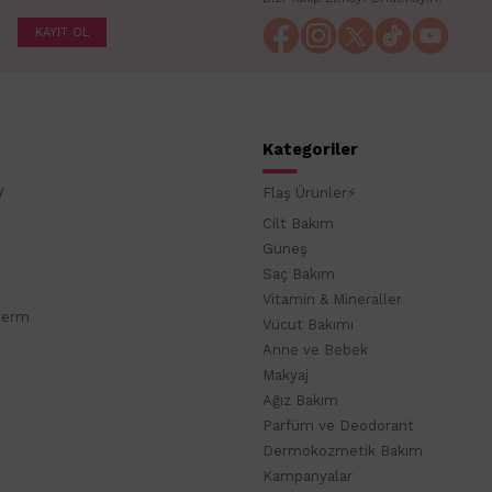
KAYIT OL
Kategoriler
y
Flaş Ürünler⚡
Cilt Bakım
Güneş
Saç Bakım
Vitamin & Mineraller
derm
Vücut Bakımı
Anne ve Bebek
Makyaj
Ağız Bakım
Parfüm ve Deodorant
Dermokozmetik Bakım
Kampanyalar