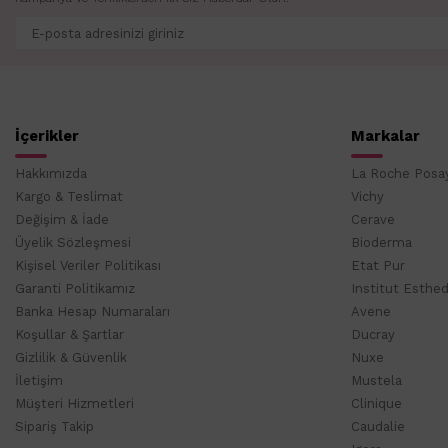
İçerikler
Markalar
Hakkımızda
La Roche Posa
Kargo & Teslimat
Vichy
Değişim & İade
Cerave
Üyelik Sözleşmesi
Bioderma
Kişisel Veriler Politikası
Etat Pur
Garanti Politikamız
Institut Esthe
Banka Hesap Numaraları
Avene
Koşullar & Şartlar
Ducray
Gizlilik & Güvenlik
Nuxe
İletişim
Mustela
Müşteri Hizmetleri
Clinique
Sipariş Takip
Caudalie