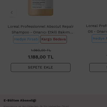
Loreal Prof
Loreal Professionnel Absolut Repair
Oil - Onar
Shampoo - Onarıcı Etkili Bakım
Şampuanı 500ml
Hediye F
Hediye Fırsatı
Kargo Bedava
1.980,00
TL
1.188,00
TL
SEPETE EKLE
E-Bülten Aboneliği
Kampanya ve Yeniliklerden İlk Siz Haberdar Olun!