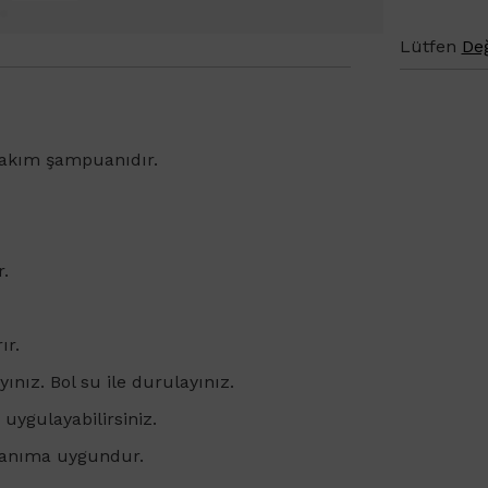
Lütfen
Değ
z bakım şampuanıdır.
r.
ır.
ınız. Bol su ile durulayınız.
ygulayabilirsiniz.
llanıma uygundur.