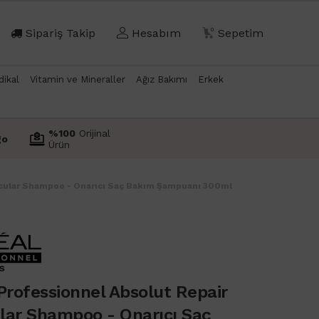
Sipariş Takip
Hesabım
0
Sepetim
dikal
Vitamin ve Mineraller
Ağız Bakımı
Erkek
%100
Orijinal
go
Ürün
ecular Shampoo - Onarıcı Saç Bakım Şampuanı 300ml
Professionnel Absolut Repair
lar Shampoo - Onarıcı Saç