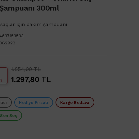
Şampuanı 300ml
 saçlar için bakım şampuanı
4637153533
D82922
1.854,00 TL
1.297,80
TL
m
tıcı
Hediye Fırsatı
Kargo Bedava
 Sen Seç