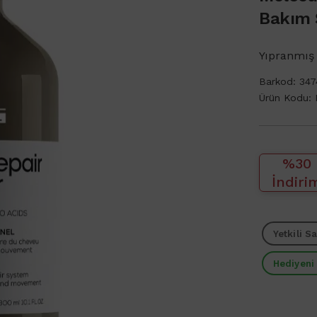
Bakım 
Yıpranmış
Barkod:
347
Ürün Kodu:
%30
İndiri
Yetkili Sa
Hediyeni