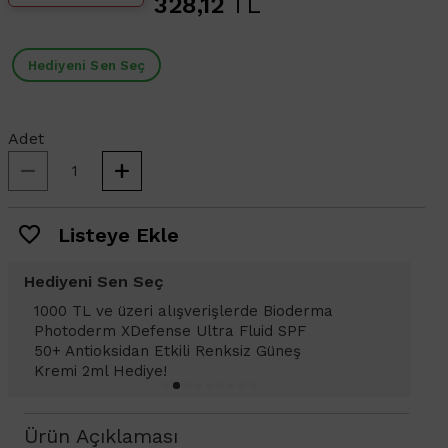
328,12
TL
Hediyeni Sen Seç
Adet
Listeye Ekle
Hediyeni Sen Seç
1500 TL ve üzeri alışverişlerinizde Vichy
1
Dercos Energisant Shampoo - Dökülme
D
Karşıtı Bakım Şampuanı 6ml
K
H
Ürün Açıklaması