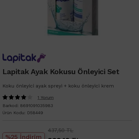
Lapitak Ayak Kokusu Önleyici Set
Koku önleyici ayak spreyi + koku önleyici krem
1 Yorum
Barkod:
8691091035983
Ürün Kodu:
D58449
437,50 TL
%25 İndirim