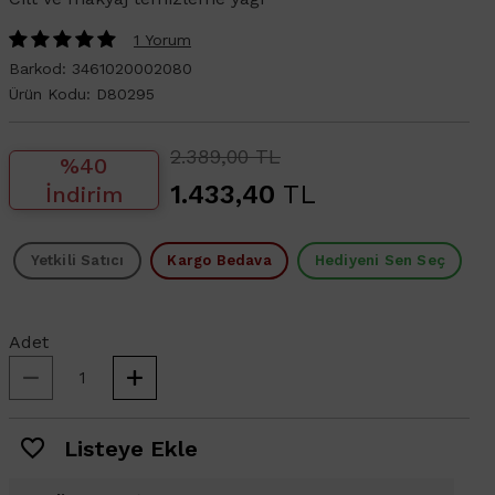
1 Yorum
Barkod:
3461020002080
Ürün Kodu:
D80295
2.389,00 TL
%40
1.433,40
TL
İndirim
Yetkili Satıcı
Kargo Bedava
Hediyeni Sen Seç
Adet
Listeye Ekle