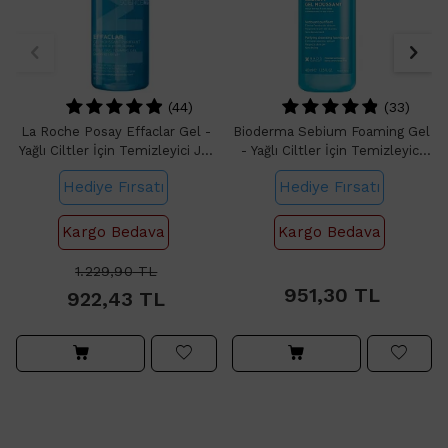
(44)
(33)
La Roche Posay Effaclar Gel -
Bioderma Sebium Foaming Gel
Yağlı Ciltler İçin Temizleyici Jel
- Yağlı Ciltler İçin Temizleyici
400ml
Jel 400ml
Hediye Fırsatı
Hediye Fırsatı
Kargo Bedava
Kargo Bedava
951,30
1.229,90
TL
951,30
TL
922,43
TL