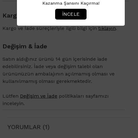
Kazanma Şansını Kaçırma!
İNCELE
Kargo & Teslimat
Kargo ve İade süreçleriyle ilgili bilgi için
tıklayın
.
Değişim & İade
Satın aldığınız ürünü 14 gün içerisinde iade
edebilirsiniz. İade veya değişim talebi olan
ürününüzün ambalajının açılmamış olması ve
kullanılmamış olması gerekmektedir.
Lütfen
Değişim ve İade
politikaları sayfamızı
inceleyin.
YORUMLAR (1)