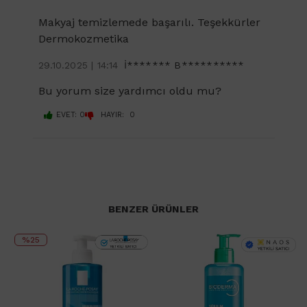
Makyaj temizlemede başarılı. Teşekkürler
Dermokozmetika
29.10.2025 | 14:14
İ******* B**********
Bu yorum size yardımcı oldu mu?
EVET: 0
HAYIR: 0
BENZER ÜRÜNLER
%25