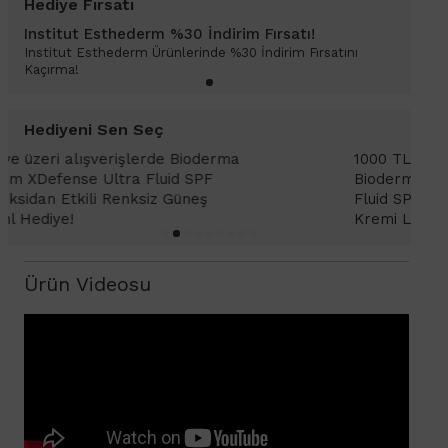
Hediye Fırsatı
Institut Esthederm %30 İndirim Fırsatı!
Institut Esthederm Ürünlerinde %30 İndirim Fırsatını
Kaçırma!
Hediyeni Sen Seç
1000 TL ve üzeri alışverişlerinizde
1
Bioderma Photoderm XDefense Ultra
D
Fluid SPF 50+ Antioksidan Renkli Güneş
K
Kremi Light 2ml hediye!
Ürün Videosu