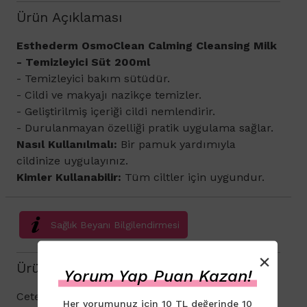
Ürün Açıklaması
​Esthederm OsmoClean Calming Cleansing Milk
- Temizleyici Süt 200ml
- Temizleyici bakım sütüdür.
- Cildi ve makyajı nazikçe temizler.
- Geliştirilmiş içeriği cildi nemlendirir.
- Durulanmayan özelliği pratik uygulama sağlar.
Nasıl Kullanılmalı:
Bir pamuk yardımıyla
cildinize uygulayınız.
Kimler Kullanabilir:
Tüm ciltler için uygundur.
Sağlık Beyanı Bilgilendirmesi
×
Ürün İçeriği
Yorum Yap Puan Kazan!
Cetearyl İsononanoate, Cetyl Alcohol, Dicaprylyl
Her yorumunuz için 10 TL değerinde 10