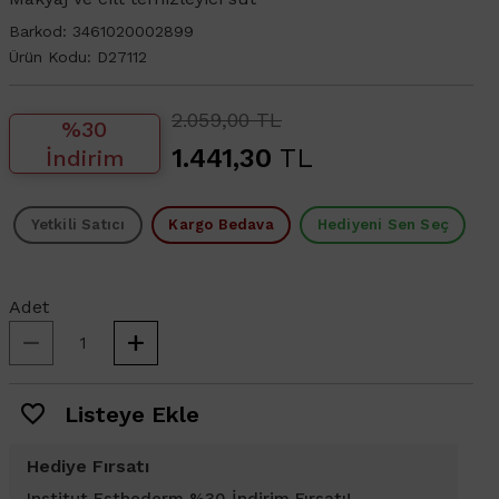
Barkod:
3461020002899
Ürün Kodu:
D27112
2.059,00 TL
%30
1.441,30
TL
İndirim
Yetkili Satıcı
Kargo Bedava
Hediyeni Sen Seç
Adet
Listeye Ekle
Hediye Fırsatı
Institut Esthederm %30 İndirim Fırsatı!