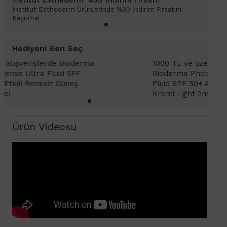
Institut Esthederm Ürünlerinde %30 İndirim Fırsatını
Kaçırma!
Hediyeni Sen Seç
1000 TL ve üzeri alışverişlerinizde
1
Bioderma Photoderm XDefense Ultra
D
Fluid SPF 50+ Antioksidan Renkli Güneş
K
Kremi Light 2ml hediye!
Ürün Videosu