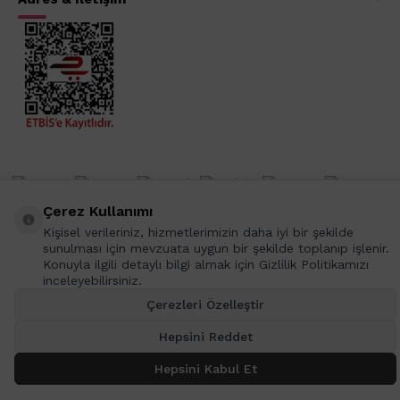
Çerez Kullanımı
Kişisel verileriniz, hizmetlerimizin daha iyi bir şekilde
sunulması için mevzuata uygun bir şekilde toplanıp işlenir.
Konuyla ilgili detaylı bilgi almak için Gizlilik Politikamızı
inceleyebilirsiniz.
T
-Soft
E-Ticaret
Sistemleriyle Hazırlanmıştır.
Çerezleri Özelleştir
Hepsini Reddet
Hepsini Kabul Et
SEPETE EKLE