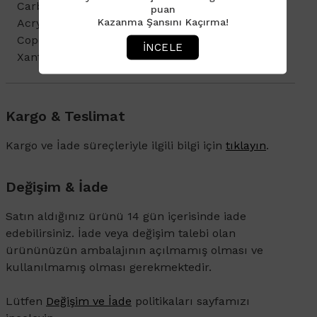
Carbonate, Dipropylene Glycol, Hydroxyethyl
puan
Kazanma Şansını Kaçırma!
Acrylate / Sodium Acryloyldimethyl Taurate
Copolymer, Propylene Glycol, Sucrose Stearate,
İNCELE
Xanthan Gum
Kargo & Teslimat
Kargo ve İade süreçleriyle ilgili bilgi için
tıklayın
.
Değişim & İade
Satın aldığınız ürünü 14 gün içerisinde iade
edebilirsiniz. İade veya değişim talebi olan
ürününüzün ambalajının açılmamış olması ve
kullanılmamış olması gerekmektedir.
Lütfen
Değişim ve İade
politikaları sayfamızı