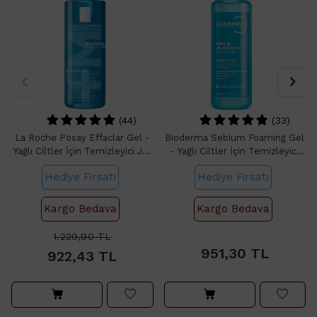
(44)
(33)
La Roche Posay Effaclar Gel -
Bioderma Sebium Foaming Gel
Yağlı Ciltler İçin Temizleyici Jel
- Yağlı Ciltler İçin Temizleyici
400ml
Jel 400ml
Hediye Fırsatı
Hediye Fırsatı
Kargo Bedava
Kargo Bedava
951,30
1.229,90
TL
951,30
TL
922,43
TL