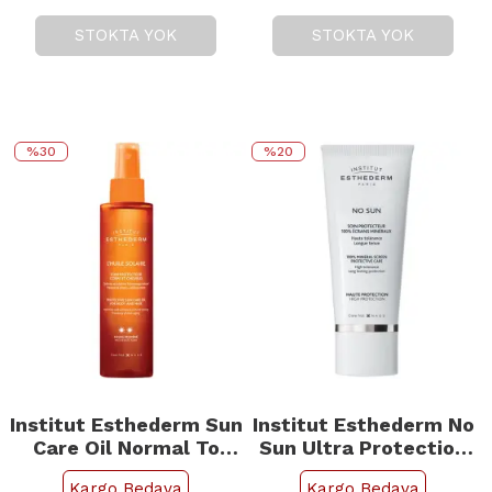
STOKTA YOK
STOKTA YOK
%30
%20
Institut Esthederm Sun
Institut Esthederm No
Care Oil Normal To
Sun Ultra Protection
Strong Sun -
Cream - Güneş
Kargo Bedava
Kargo Bedava