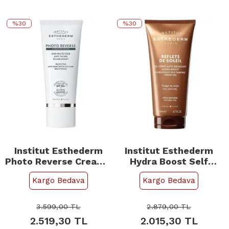
%30
%30
Institut Esthederm
Institut Esthederm
Photo Reverse Cream -
Hydra Boost Self
Lekeli Ciltler İçin
Tanning Cream Gel -
Kargo Bedava
Kargo Bedava
Güneş Kremi 50ml
Bronzlaştırıcı Krem Jel
200ml
3.599,00
TL
2.879,00
TL
2.519,30
TL
2.015,30
TL