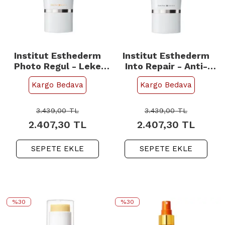
Institut Esthederm
Institut Esthederm
Photo Regul - Leke
Into Repair - Anti-
Karşıtı Güneş Kremi
Aging Güneş Koruyucu
Kargo Bedava
Kargo Bedava
50ml
50ml
3.439,00
TL
3.439,00
TL
2.407,30
TL
2.407,30
TL
SEPETE EKLE
SEPETE EKLE
%30
%30