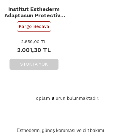
Institut Esthederm
Adaptasun Protective
Face Care Moderate
Kargo Bedava
Sun - Güneş Koruyucu
50ml
2.859,00
TL
2.001,30
TL
STOKTA YOK
Toplam
9
ürün bulunmaktadır.
Esthederm, güneş koruması ve cilt bakımı