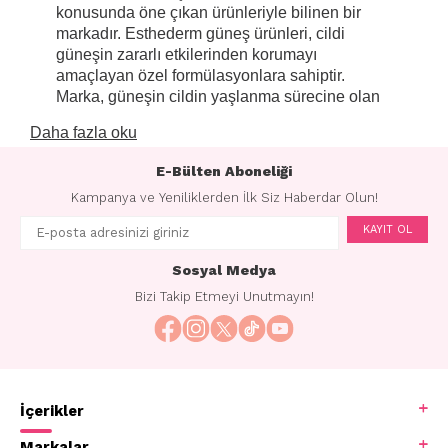
konusunda öne çıkan ürünleriyle bilinen bir
markadır. Esthederm güneş ürünleri, cildi
güneşin zararlı etkilerinden korumayı
amaçlayan özel formülasyonlara sahiptir.
Marka, güneşin cildin yaşlanma sürecine olan
etkilerini anlayarak, cildin doğal savunma
Daha fazla oku
mekanizmalarını güçlendiren ürünler
geliştirmeye odaklanmıştır.
E-Bülten Aboneliği
Esthederm güneş ürünleri genellikle geniş bir
Kampanya ve Yeniliklerden İlk Siz Haberdar Olun!
yelpazede SPF (Sun Protection Factor)
KAYIT OL
seviyelerine sahiptir. SPF, cildi UVB ışınlarına
karşı koruma yeteneğini belirten bir ölçüdür.
Sosyal Medya
Esthederm güneş ürünleri, cildi güneş yanıkları,
erken yaşlanma belirtileri ve pigmentasyon
Bizi Takip Etmeyi Unutmayın!
sorunları gibi güneşin neden olduğu hasarlara
karşı korumak üzere tasarlanmıştır.
Esthederm güneş ürünleri genellikle yenilikçi
teknolojiler içerir ve cildin doğal melanin
İçerikler
üretimini destekler. Bu, cildin bronzlaşmasını
artırabilir ve güneşin zararlı etkilerine karşı
Markalar