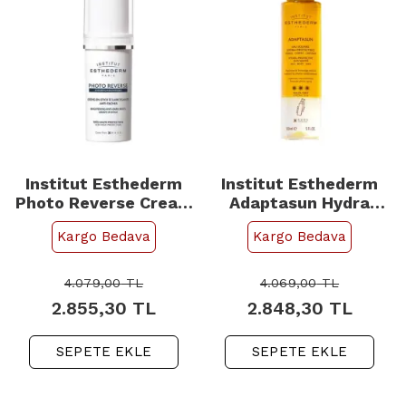
Institut Esthederm
Institut Esthederm
Photo Reverse Cream
Adaptasun Hydra
In Stick SPF 50+ Leke
Protective Sun Water -
Kargo Bedava
Kargo Bedava
Karşıtı Koruyucu Stick
Güneş Koruyucu Su
10g
150ml
4.079,00
TL
4.069,00
TL
2.855,30
TL
2.848,30
TL
SEPETE EKLE
SEPETE EKLE