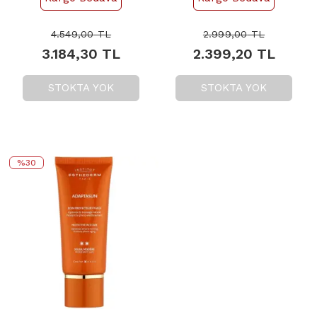
Bronzlaştırıcı Güneş
Koruyucu Krem 50ml
Yağı 150ml
4.549,00
TL
2.999,00
TL
3.184,30
TL
2.399,20
TL
STOKTA YOK
STOKTA YOK
%30