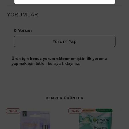
YORUMLAR
0 Yorum
Yorum Yap
Ürün için henüz yorum eklenmemiştir. İlk yorumu
yapmak için
lütfen buraya tıklayınız.
BENZER ÜRÜNLER
%50
%35