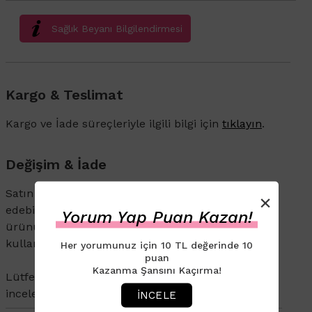
Sağlık Beyanı Bilgilendirmesi
Kargo & Teslimat
Kargo ve İade süreçleriyle ilgili bilgi için
tıklayın
.
Değişim & İade
Satın aldığınız ürünü 14 gün içerisinde iade
×
edebilirsiniz. İade veya değişim talebi olan
Yorum Yap Puan Kazan!
ürününüzün ambalajının açılmamış olması ve
kullanılmamış olması gerekmektedir.
Her yorumunuz için 10 TL değerinde 10
puan
Kazanma Şansını Kaçırma!
Lütfen
Değişim ve İade
politikaları sayfamızı
inceleyin.
İNCELE