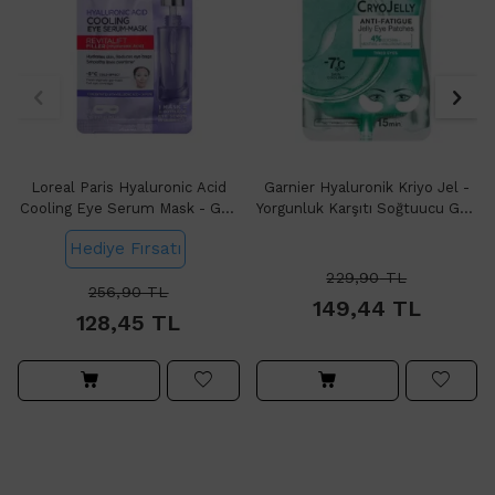
Loreal Paris Hyaluronic Acid
Garnier Hyaluronik Kriyo Jel -
Cooling Eye Serum Mask - Göz
Yorgunluk Karşıtı Soğtuucu Göz
Çevresi Maskesi 11g
Maskesi 5gr
Hediye Fırsatı
229,90
TL
256,90
TL
149,44
TL
128,45
TL