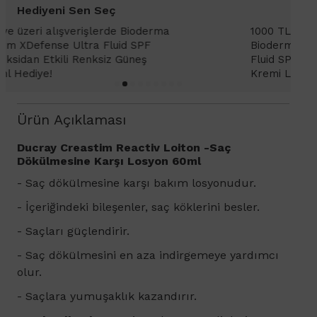
Hediyeni Sen Seç
1000 TL ve üzeri alışverişlerinizde
1
Bioderma Photoderm XDefense Ultra
D
Fluid SPF 50+ Antioksidan Renkli Güneş
K
Kremi Light 2ml hediye!
Ürün Açıklaması
Ducray Creastim Reactiv Loiton -Saç
Dökülmesine Karşı Losyon 60ml
-
Saç dökülmesine karşı bakım losyonudur.
- İçeriğindeki bileşenler, saç köklerini besler.
- Saçları güçlendirir.
- Saç dökülmesini en aza indirgemeye yardımcı
olur.
- Saçlara yumuşaklık kazandırır.