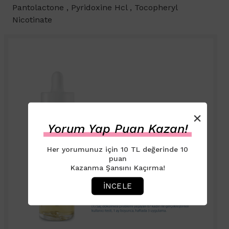
Pantolactone , Pyridoxine Hcl , Tocopheryl
Nicotinate
×
Yorum Yap Puan Kazan!
Her yorumunuz için 10 TL değerinde 10
puan
Kazanma Şansını Kaçırma!
İNCELE