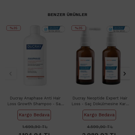
BENZER ÜRÜNLER
%35
%35
Ducray Anaphase Anti Hair
Ducray Neoptide Expert Hair
Loss Growth Shampoo - Saç
Loss - Saç Dökülmesine Karşı
Dökülmesine Karşı Bakım
Serum 2x50ml
Kargo Bedava
Kargo Bedava
Şampuanı 400ml
1.699,90
TL
4.599,90
TL