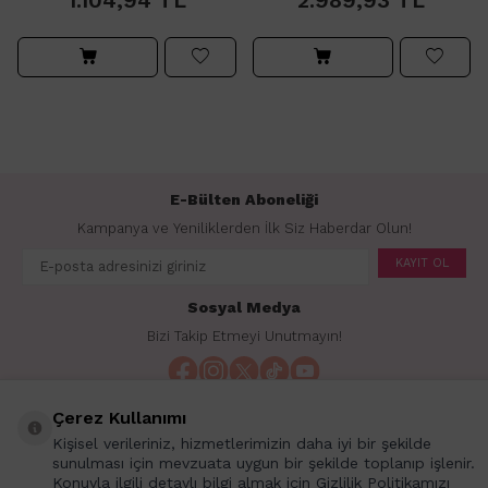
1.104,94
TL
2.989,93
TL
E-Bülten Aboneliği
Kampanya ve Yeniliklerden İlk Siz Haberdar Olun!
KAYIT OL
Sosyal Medya
Bizi Takip Etmeyi Unutmayın!
Çerez Kullanımı
Kişisel verileriniz, hizmetlerimizin daha iyi bir şekilde
İçerikler
sunulması için mevzuata uygun bir şekilde toplanıp işlenir.
Konuyla ilgili detaylı bilgi almak için Gizlilik Politikamızı