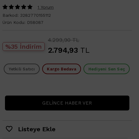
1 Yorum
Barkod:
3282770155112
Ürün Kodu:
D58087
4.299,90 TL
%35 İndirim
2.794,93
TL
Yetkili Satıcı
Kargo Bedava
Hediyeni Sen Seç
GELINCE HABER VER
Listeye Ekle