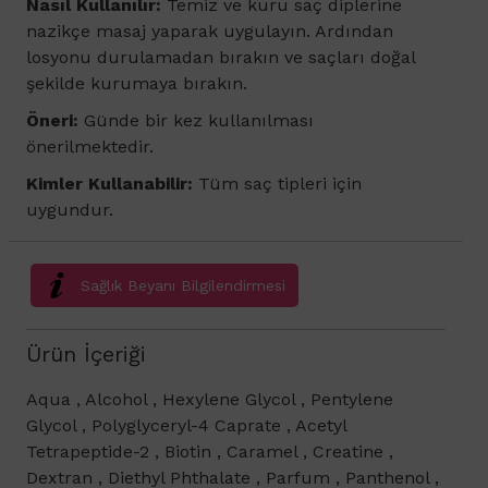
Nasıl Kullanılır:
Temiz ve kuru saç diplerine
nazikçe masaj yaparak uygulayın. Ardından
losyonu durulamadan bırakın ve saçları doğal
şekilde kurumaya bırakın.
Öneri:
Günde bir kez kullanılması
önerilmektedir.
Kimler Kullanabilir:
Tüm saç tipleri için
uygundur.
Sağlık Beyanı Bilgilendirmesi
Ürün İçeriği
Aqua , Alcohol , Hexylene Glycol , Pentylene
Glycol , Polyglyceryl-4 Caprate , Acetyl
Tetrapeptide-2 , Biotin , Caramel , Creatine ,
Dextran , Diethyl Phthalate , Parfum , Panthenol ,