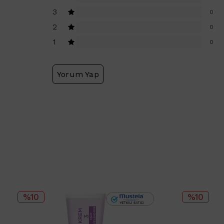
3
0
2
0
1
0
Yorum Yap
%10
%10