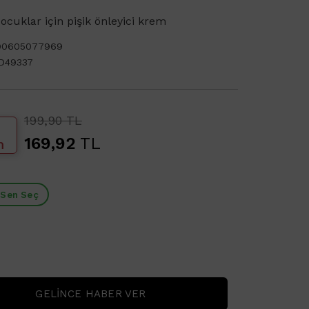
ocuklar için pişik önleyici krem
90605077969
D49337
199,90 TL
169,92
TL
m
 Sen Seç
GELINCE HABER VER