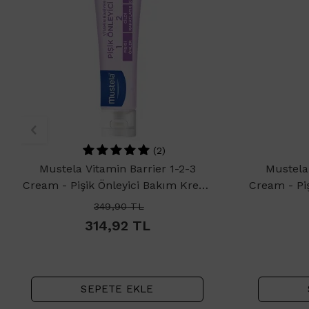
(2)
Mustela Vitamin Barrier 1-2-3
Mustela 
Cream - Pişik Önleyici Bakım Kremi
Cream - Pi
50ml
349,90
TL
314,92
TL
SEPETE EKLE