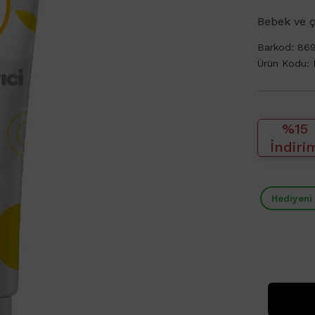
Bebek ve ç
Barkod:
86
Ürün Kodu:
%15
İndiri
Hediyeni