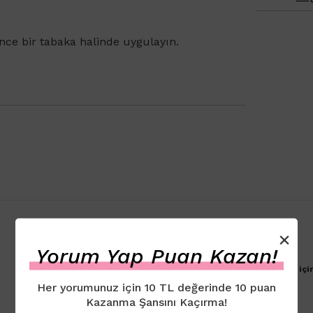
ince bir tabaka halinde uygulayın.
×
Yorum Yap Puan Kazan!
Ürün için henüz yorum eklenmemiştir. İlk yorumu yapmak içi
Her yorumunuz için 10 TL değerinde 10 puan
Kazanma Şansını Kaçırma!