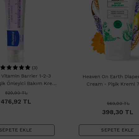
(3)
Vitamin Barrier 1-2-3
Heaven On Earth Diape
şik Önleyici Bakım Kremi
Cream - Pişik Kremi 
100ml
529,90
TL
476,92
TL
569,00
TL
398,30
TL
SEPETE EKLE
SEPETE EKLE