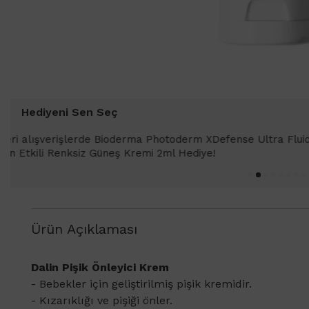
Hediyeni Sen Seç
1000 TL ve üzeri alışverişlerinizde 
SPF 50+ Antioksidan Renkli Güneş Kr
Ürün Açıklaması
​Dalin Pişik Önleyici Krem
- Bebekler için geliştirilmiş pişik kremidir.
- Kızarıklığı ve pişiği önler.