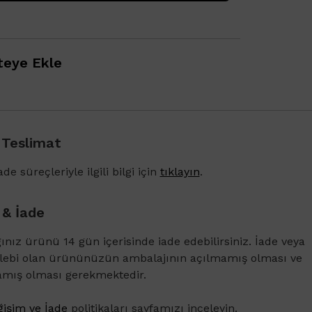
eye Ekle
 Teslimat
1500 TL ve üzeri alışverişlerinizde Vichy Dercos 
Karşıtı Bakım Şampuanı 6ml
de süreçleriyle ilgili bilgi için
tıklayın
.
 & İade
ğınız ürünü 14 gün içerisinde iade edebilirsiniz. İade veya
alebi olan ürününüzün ambalajının açılmamış olması ve
amış olması gerekmektedir.
işim ve İade
politikaları sayfamızı inceleyin.