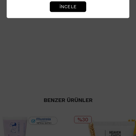
İNCELE
BENZER ÜRÜNLER
%30