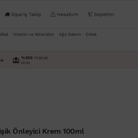
Sipariş Takip
Hesabım
0
Sepetim
dikal
Vitamin ve Mineraller
Ağız Bakımı
Erkek
%100
Orijinal
go
Ürün
işik Önleyici Krem 100ml