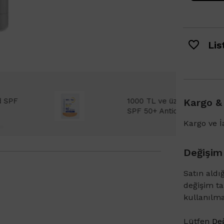
List
Bioderma Photoderm XDefense Ultra Fluid
Kargo &
emi Light 2ml hediye!
Kargo ve İa
Değişim
Satın aldı
değişim t
kullanılm
Lütfen
Değ