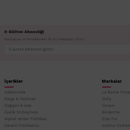
E-Bülten Aboneliği
Kampanya ve Yeniliklerden İlk Siz Haberdar Olun!
İçerikler
Markalar
Hakkımızda
La Roche Posa
Kargo & Teslimat
Vichy
Değişim & İade
Cerave
Üyelik Sözleşmesi
Bioderma
Kişisel Veriler Politikası
Etat Pur
Garanti Politikamız
Institut Esthe