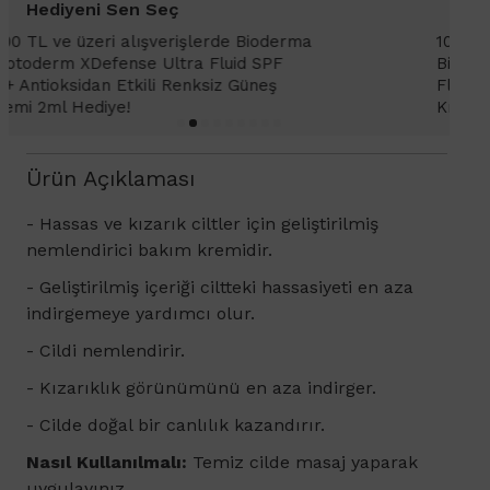
Hediyeni Sen Seç
1000 TL ve üzeri alışverişlerinizde
1
Bioderma Photoderm XDefense Ultra
D
Fluid SPF 50+ Antioksidan Renkli Güneş
K
Kremi Light 2ml hediye!
Ürün Açıklaması
- Hassas ve kızarık ciltler için geliştirilmiş
nemlendirici bakım kremidir.
- Geliştirilmiş içeriği ciltteki hassasiyeti en aza
indirgemeye yardımcı olur.
- Cildi nemlendirir.
- Kızarıklık görünümünü en aza indirger.
- Cilde doğal bir canlılık kazandırır.
Nasıl Kullanılmalı:
Temiz cilde masaj yaparak
uygulayınız.