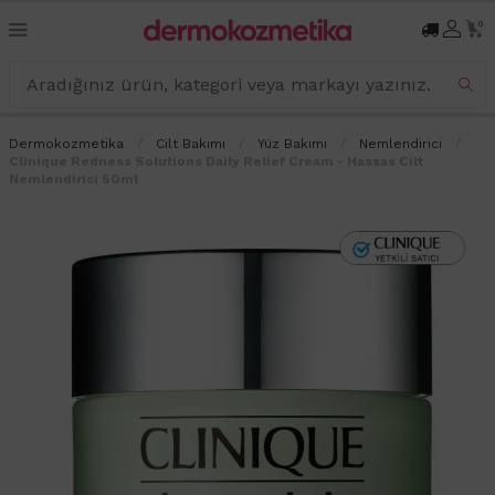
0
Dermokozmetika
Cilt Bakımı
Yüz Bakımı
Nemlendirici
Clinique Redness Solutions Daily Relief Cream - Hassas Cilt
Nemlendirici 50ml