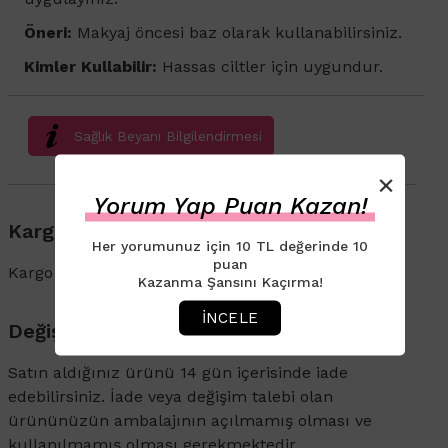
Öneri:
Makyaj öncesi baz olarak kullanabilirsiniz.
Kimler Kullabilir:
Hassas ciltler için uygundur.
Sağlık Beyanı Bilgilendirmesi
×
Yorum Yap Puan Kazan!
Kargo & Teslimat
Her yorumunuz için 10 TL değerinde 10
puan
Kargo ve İade süreçleriyle ilgili bilgi için
tıklayın
.
Kazanma Şansını Kaçırma!
İNCELE
Değişim & İade
Satın aldığınız ürünü 14 gün içerisinde iade
edebilirsiniz. İade veya değişim talebi olan
ürününüzün ambalajının açılmamış olması ve
kullanılmamış olması gerekmektedir.