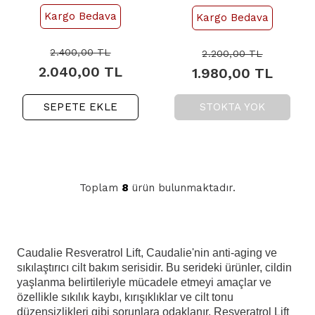
Refill - Yaşlanma
Cream - Gece Kremi
Kargo Bedava
Kargo Bedava
Karşıtı Serum 30ml
Refill 50ml
2.400,00
TL
2.200,00
TL
2.040,00
TL
1.980,00
TL
SEPETE EKLE
STOKTA YOK
Toplam
8
ürün bulunmaktadır.
Caudalie Resveratrol Lift, Caudalie'nin anti-aging ve
sıkılaştırıcı cilt bakım serisidir. Bu serideki ürünler, cildin
yaşlanma belirtileriyle mücadele etmeyi amaçlar ve
özellikle sıkılık kaybı, kırışıklıklar ve cilt tonu
düzensizlikleri gibi sorunlara odaklanır. Resveratrol Lift