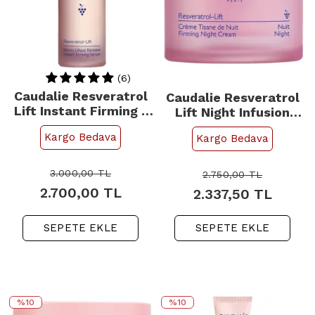
(6)
Caudalie Resveratrol
Caudalie Resveratrol
Lift Instant Firming -
Lift Night Infusion
Yaşlanma Karşıtı
Cream - Gece Kremi
Kargo Bedava
Kargo Bedava
Serum 30ml
50ml
3.000,00
TL
2.750,00
TL
2.700,00
TL
2.337,50
TL
SEPETE EKLE
SEPETE EKLE
%10
%10