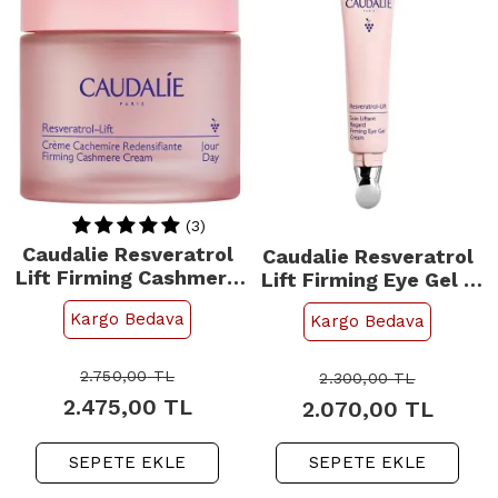
(3)
Caudalie Resveratrol
Caudalie Resveratrol
Lift Firming Cashmere
Lift Firming Eye Gel -
Cream - Cilt Bakım
Anti-Aging Göz Çevresi
Kargo Bedava
Kargo Bedava
Kremi 50ml
Bakım Kremi 15ml
2.750,00
TL
2.300,00
TL
2.475,00
TL
2.070,00
TL
SEPETE EKLE
SEPETE EKLE