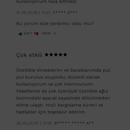
kullanıyorum hala bitmedi
15.05.2025 | 13:21
F**** A***
Bu yorum size yardımcı oldu mu?
EVET: 1
HAYIR: 0
Çok etkili
Özellikle dirseklerim ve bacaklarımda pul
pul kuruluk oluyordu, düzenli olarak
kullanıyorum ve çok memnunum.
Paketleme de çok özenliydi özellikle ağız
kısmındaki aparat sayesinde dökülmeden
elime ulaştı. Hızlı kargolama süreci ve
hediyeler için teşekkür ederim.
26.02.2025 | 21:16
S***** ***** A**