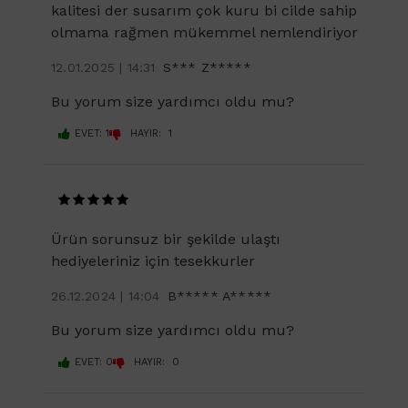
kalitesi der susarım çok kuru bi cilde sahip
olmama rağmen mükemmel nemlendiriyor
12.01.2025 | 14:31
S*** Z*****
Bu yorum size yardımcı oldu mu?
EVET: 1
HAYIR: 1
Ürün sorunsuz bir şekilde ulaştı
hediyeleriniz için tesekkurler
26.12.2024 | 14:04
B***** A*****
Bu yorum size yardımcı oldu mu?
EVET: 0
HAYIR: 0