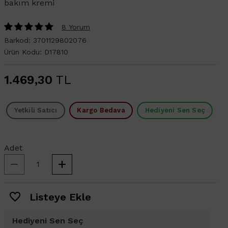
bakım kremi
8 Yorum
Barkod:
3701129802076
Ürün Kodu:
D17810
1.469,30
TL
Yetkili Satıcı
Kargo Bedava
Hediyeni Sen Seç
Adet
Listeye Ekle
Hediyeni Sen Seç