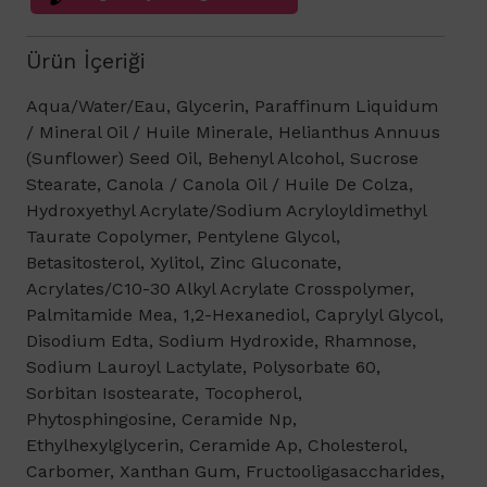
Ürün İçeriği
Aqua/Water/Eau, Glycerin, Paraffinum Liquidum
/ Mineral Oil / Huile Minerale, Helianthus Annuus
(Sunflower) Seed Oil, Behenyl Alcohol, Sucrose
Stearate, Canola / Canola Oil / Huile De Colza,
Hydroxyethyl Acrylate/Sodium Acryloyldimethyl
Taurate Copolymer, Pentylene Glycol,
Betasitosterol, Xylitol, Zinc Gluconate,
Acrylates/C10-30 Alkyl Acrylate Crosspolymer,
Palmitamide Mea, 1,2-Hexanediol, Caprylyl Glycol,
Disodium Edta, Sodium Hydroxide, Rhamnose,
Sodium Lauroyl Lactylate, Polysorbate 60,
Sorbitan Isostearate, Tocopherol,
Phytosphingosine, Ceramide Np,
Ethylhexylglycerin, Ceramide Ap, Cholesterol,
Carbomer, Xanthan Gum, Fructooligasaccharides,