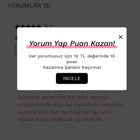
YORUMLAR (8)
5.0
×
8 Yorum
Yorum Yap Puan Kazan!
Yorum Yap
Her yorumunuz için 10 TL değerinde 10
puan
Kazanma Şansını Kaçırma!
Müşteri Yorumları
İNCELE
Tüm yorumlar kişiye özeldir. Yorum ve
tavsiyeler genel nitelikte bilgi vermeyi
amaçlamakta olup bu kapsamda ürünlerin
kullanımıyla ilgili memnuniyet durumu
kişiden kişiye değişiklik gösterebilir.