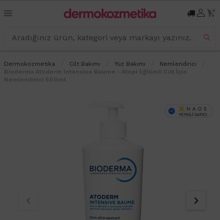
0
Dermokozmetika
Cilt Bakımı
Yüz Bakımı
Nemlendirici
Bioderma Atoderm Intensive Baume - Atopi Eğilimli Cilt İçin
Nemlendirici 500ml