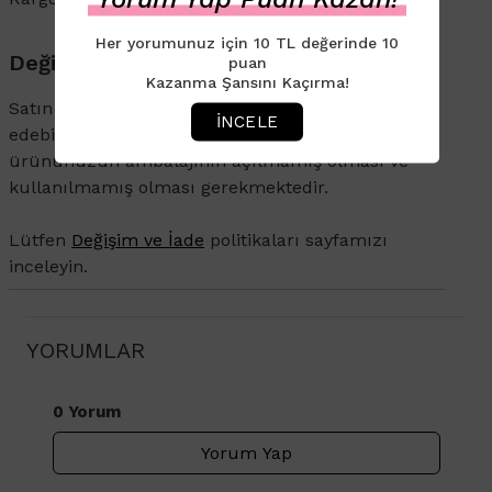
Her yorumunuz için 10 TL değerinde 10
Değişim & İade
puan
Kazanma Şansını Kaçırma!
Satın aldığınız ürünü 14 gün içerisinde iade
İNCELE
edebilirsiniz. İade veya değişim talebi olan
ürününüzün ambalajının açılmamış olması ve
kullanılmamış olması gerekmektedir.
Lütfen
Değişim ve İade
politikaları sayfamızı
inceleyin.
YORUMLAR
0 Yorum
Yorum Yap