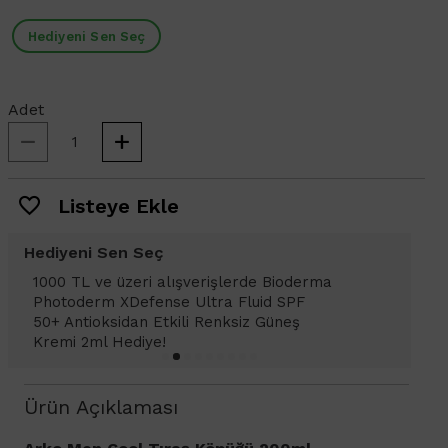
Hediyeni Sen Seç
Adet
Listeye Ekle
Hediyeni Sen Seç
1000 TL ve üzeri alışverişlerinizde
1
Bioderma Photoderm XDefense Ultra
Fluid SPF 50+ Antioksidan Renkli Güneş
Kremi Light 2ml hediye!
Ürün Açıklaması