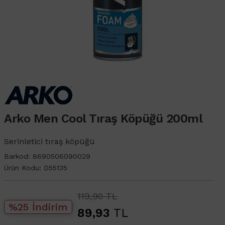
Arko Men Cool Tıraş Köpüğü 200ml
Serinletici tıraş köpüğü
Barkod:
8690506090029
Ürün Kodu:
D55135
119,90 TL
%25 İndirim
89,93
TL