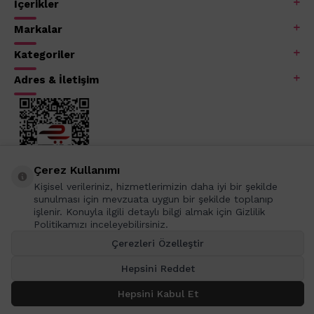
İçerikler
Markalar
Kategoriler
Adres & İletişim
Çerez Kullanımı
Kişisel verileriniz, hizmetlerimizin daha iyi bir şekilde
sunulması için mevzuata uygun bir şekilde toplanıp
işlenir. Konuyla ilgili detaylı bilgi almak için Gizlilik
Politikamızı inceleyebilirsiniz.
Çerezleri Özelleştir
Hepsini Reddet
Hepsini Kabul Et
SEPETE EKLE
T
-Soft
E-Ticaret
Sistemleriyle Hazırlanmıştır.