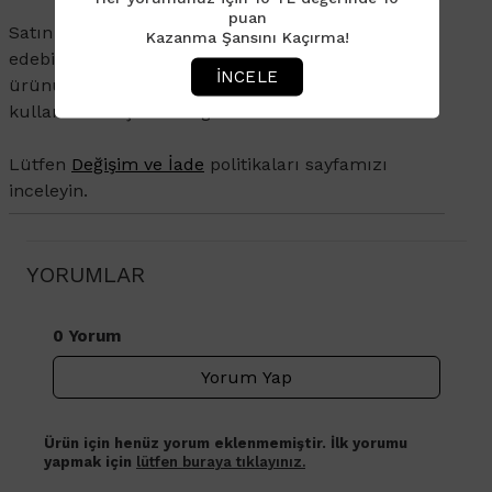
puan
Satın aldığınız ürünü 14 gün içerisinde iade
Kazanma Şansını Kaçırma!
edebilirsiniz. İade veya değişim talebi olan
İNCELE
ürününüzün ambalajının açılmamış olması ve
kullanılmamış olması gerekmektedir.
Lütfen
Değişim ve İade
politikaları sayfamızı
inceleyin.
YORUMLAR
0 Yorum
Yorum Yap
Ürün için henüz yorum eklenmemiştir. İlk yorumu
yapmak için
lütfen buraya tıklayınız.