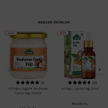
BENZER ÜRÜNLER
%40
%35
(1)
(2)
Arifoğlu Organik Hindistan
Arifoğlu Jojoba Yağı 20ml
Cevizi Yağı 200ml
150,00
TL