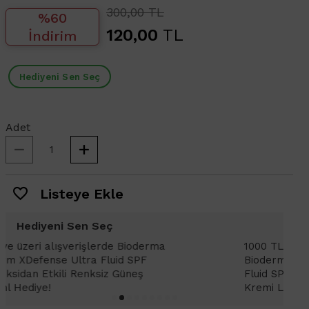
300,00 TL
%60
120,00
TL
İndirim
Hediyeni Sen Seç
Adet
Listeye Ekle
Hediyeni Sen Seç
1000 TL ve üzeri alışverişlerinizde
1
Bioderma Photoderm XDefense Ultra
D
Fluid SPF 50+ Antioksidan Renkli Güneş
K
Kremi Light 2ml hediye!