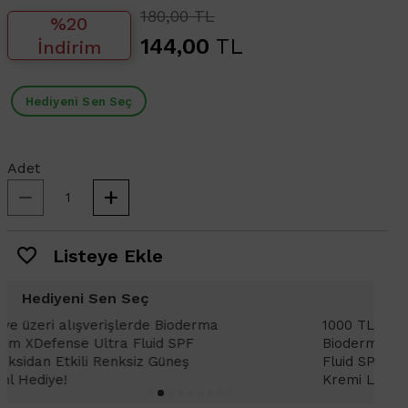
180,00 TL
%20
144,00
TL
İndirim
Hediyeni Sen Seç
Adet
Listeye Ekle
Hediyeni Sen Seç
1000 TL ve üzeri alışverişlerinizde
1
Bioderma Photoderm XDefense Ultra
D
Fluid SPF 50+ Antioksidan Renkli Güneş
K
Kremi Light 2ml hediye!