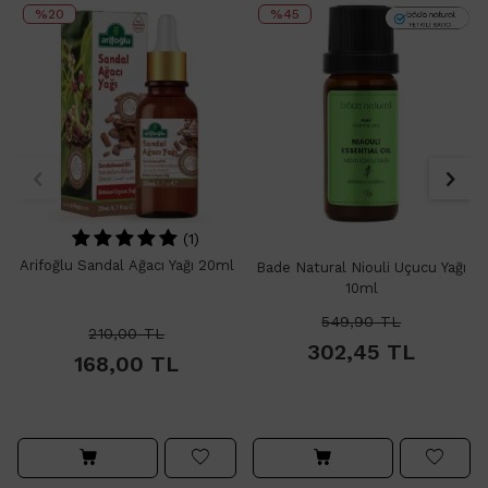
%20
%45
(1)
Arifoğlu Sandal Ağacı Yağı 20ml
Bade Natural Niouli Uçucu Yağı
10ml
549,90
TL
210,00
TL
302,45
TL
168,00
TL